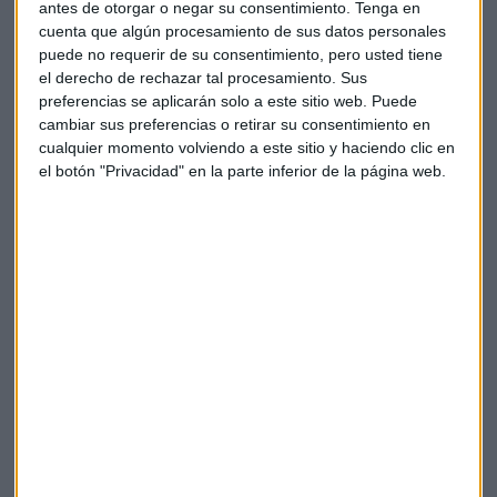
Tras ello, el consejo de BBVA reunido en la jornada de ayer, 8
antes de otorgar o negar su consentimiento.
Tenga en
de mayo, decidió lanzar una opa sobre Sabadell ofreciendo
cuenta que algún procesamiento de sus datos personales
puede no requerir de su consentimiento, pero usted tiene
a los accionistas las mismas condiciones.
el derecho de rechazar tal procesamiento. Sus
preferencias se aplicarán solo a este sitio web. Puede
El consejo de BBVA acordó igualmente la convocatoria de
cambiar sus preferencias o retirar su consentimiento en
su junta general de accionistas para decidir acerca de la
cualquier momento volviendo a este sitio y haciendo clic en
emisión de las nuevas acciones en la cuantía necesaria para
el botón "Privacidad" en la parte inferior de la página web.
atender íntegramente el canje.
La adquisición por parte de BBVA del control del Sabadell
está sujeta al deber de notificación previa al Banco de
España y a la obtención de la no oposición por parte del
Banco Central Europeo.