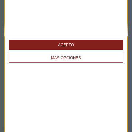
Claves ESG
Acepto la
política de privacidad
. *
¡Suscribirme!
ACEPTO
MÁS OPCIONES
EN DIRECTO
@CAPITALRADIOB