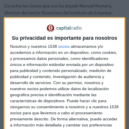
Escucha las claves que nos ha dejado Manuel Romera,
director del sector financiero del Instituto de Empresa.
Podcast: Manuel Romera y la OPA del BBVA
El director del sector financiero del Instituto de Empresa, Manuel
Su privacidad es importante para nosotros
Romera, analiza los detalles de la Oferta de BBVA sobre el Sabadell.
Nosotros y nuestros 1538
socios
almacenamos y/o
accedemos a información en un dispositivo, como cookies,
y procesamos datos personales, como identificadores
únicos e información estándar enviada por un dispositivo
Una OPA en los mismos términos
para publicidad y contenido personalizado, medición de
publicidad y contenido, investigación de audiencia y
El pasado 30 de abril BBVA lanzó una propuesta de
desarrollo de servicios.
Con su permiso, nosotros y
absorción por el Sabadell que fue rechazada por el consejo
nuestros socios podemos utilizar datos de localización
geográfica precisa e identificación mediante las
de administración de la entidad al considerar que la oferta,
características de dispositivos. Puede hacer clic para
no solicitada, "infravalora significativamente" al banco y
otorgarnos su consentimiento a nosotros y a nuestros 1538
sus perspectivas de crecimiento como entidad
socios para que llevemos a cabo el procesamiento
independiente".
previamente descrito. De forma alternativa, puede acceder
a información más detallada y cambiar sus preferencias