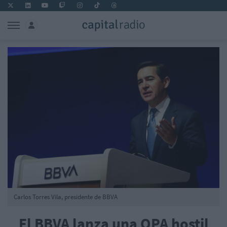
Carlos Torres Vila, presidente de BBVA
El BBVA lanza una OPA hostil