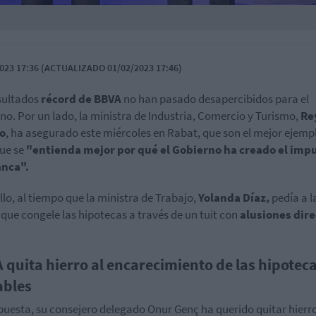
023 17:36 (ACTUALIZADO 01/02/2023 17:46)
sultados
récord de BBVA
no han pasado desapercibidos para el
no. Por un lado, la ministra de Industria, Comercio y Turismo,
Re
o
, ha asegurado este miércoles en Rabat, que son el mejor ejemp
ue se
"entienda mejor por qué el Gobierno ha creado el imp
anca".
llo, al tiempo que la ministra de Trabajo,
Yolanda Díaz,
pedía a l
que congele las hipotecas a través de un tuit con
alusiones dire
 quita hierro al encarecimiento de las hipotec
ables
puesta, su consejero delegado Onur Genç ha querido quitar hierro