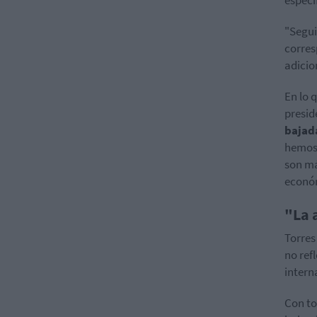
"Segui
corres
adicion
En lo q
presid
bajad
hemos 
son má
econó
"La 
Torres
no ref
intern
Con to