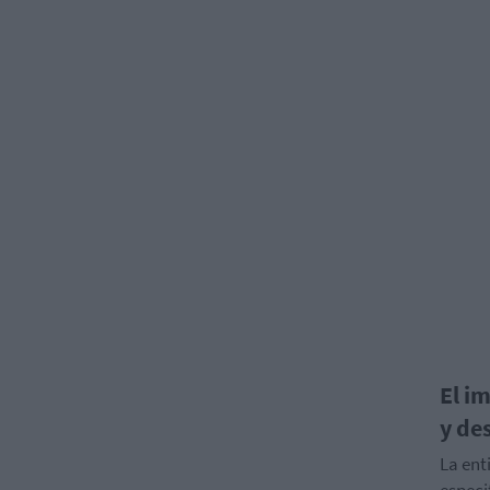
El i
y de
La ent
especi