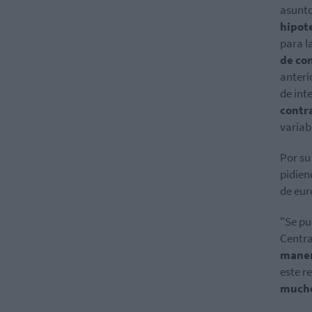
asunto 
hipot
para l
de con
anteri
de int
contra
variab
Por su
pidien
de eur
"Se pu
Centra
maner
este r
mucho