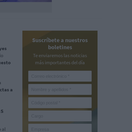
Suscríbete a nuestros
boletines
yes
lo
Te enviaremos las noticias
uesto
más importantes del día
a
ctas a
as
 al