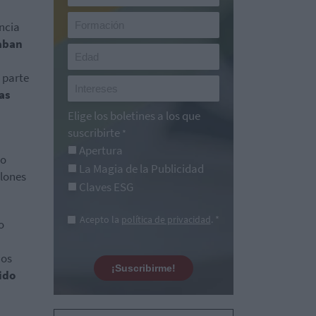
encia
caban
 parte
as
Elige los boletines a los que
suscribirte
*
Apertura
zo
La Magia de la Publicidad
llones
Claves ESG
Acepto la
política de privacidad
. *
o
mos
¡Suscribirme!
ido