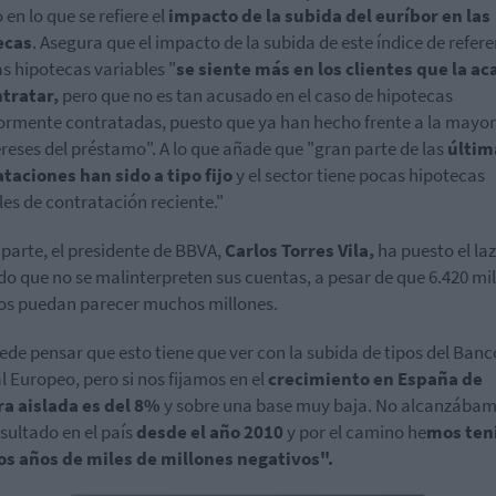
en lo que se refiere el
impacto de la subida del euríbor en las
ecas
. Asegura que el impacto de la subida de este índice de refer
as hipotecas variables "
se siente más en los clientes que la a
tratar,
pero que no es tan acusado en el caso de hipotecas
ormente contratadas, puesto que ya han hecho frente a la mayor
ereses del préstamo". A lo que añade que "gran parte de las
últim
taciones han sido a tipo fijo
y el sector tiene pocas hipotecas
les de contratación reciente."
 parte, el presidente de BBVA,
Carlos Torres Vila,
ha puesto el la
do que no se malinterpreten sus cuentas, a pesar de que 6.420 mi
os puedan parecer muchos millones.
ede pensar que esto tiene que ver con la subida de tipos del Banc
l Europeo, pero si nos fijamos en el
crecimiento en España de
a aislada es del 8%
y sobre una base muy baja. No alcanzába
esultado en el país
desde el año 2010
y por el camino he
mos ten
s años de miles de millones negativos".