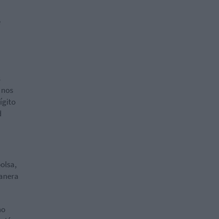
e
s
 nos
ígito
d
bolsa,
manera
no