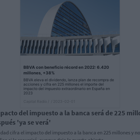
BBVA con beneficio récord en 2022: 6.420
millones, +38%
BBVA eleva el dividendo, lanza plan de recompra de
acciones y cifra en 225 millones el importe del
impacto del impuesto extraordinario en España en
2023
Capital Radio /
/ 2023-02-01
mpacto del impuesto a la banca será de 225 mil
spués 'ya se verá'
idad cifra el impacto del impuesto a la banca en 225 millones y n
fica si lo recurrirá, aunque deja la puerta abierta.