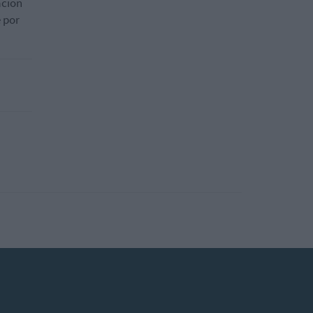
ación
e por