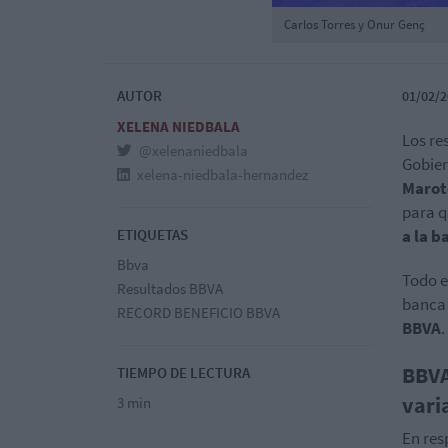
Carlos Torres y Onur Genç
AUTOR
01/02/2
XELENA NIEDBALA
Los re
@xelenaniedbala
Gobier
xelena-niedbala-hernandez
Marot
para q
ETIQUETAS
a la b
Bbva
Todo e
Resultados BBVA
banca 
RECORD BENEFICIO BBVA
BBVA
.
BBVA
TIEMPO DE LECTURA
vari
3 min
En res