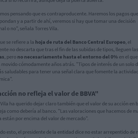
mos pensando que es contraproducente. Haremos los pagos qu
pondan y a partir de ahí, veremos si hay que tomar una decisión
al o no", señala Torres Vila.
ue se refiere a la
hoja de ruta del Banco Central Europeo
, el
ente no descarta que tras el fin de las subidas de tipos, lleguen la
as
, pero
no necesariamente hasta el entorno del 0%
en el que
movido cómodamente años atrás. "Tipos de interés de un solo d
s saludables para tener una señal clara que fomente la activida
mica".
acción no refleja el valor de BBVA"
 Vila ha querido dejar claro también que el valor de su acción en 
leja como debería al banco. "Las valoraciones que hacemos de 
a están por encima del valor de mercado".
do esto, el presidente de la entidad dice no estar arrepentido de 