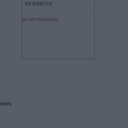
EN DIRECTO
@CAPITALRADIOB
lones
o