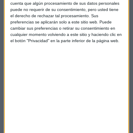
ganancias del grupo, con una cifra de 328 millones de euros.
cuenta que algún procesamiento de sus datos personales
puede no requerir de su consentimiento, pero usted tiene
No obstante, también es positivo el ritmo de aportación al
el derecho de rechazar tal procesamiento. Sus
beneficio de los negocios en
Brasil, México y Estados
preferencias se aplicarán solo a este sitio web. Puede
Unidos
, así como la buena evolución del área regional
cambiar sus preferencias o retirar su consentimiento en
cualquier momento volviendo a este sitio y haciendo clic en
Eurasia, especialmente Turquía.
el botón "Privacidad" en la parte inferior de la página web.
Dejando a un lado los mercados, la presentación de
resultados ha arrojado otra novedad. El consejo de
administración ha acordado
abonar un dividendo
a
cuenta de los resultados del ejercicio 2020 de 5 céntimos de
euros brutos por acción.
Con este pago, la compañía habrá destinado este año 2020
un total de
416 millones de euros
a retribuir a sus
accionistas.