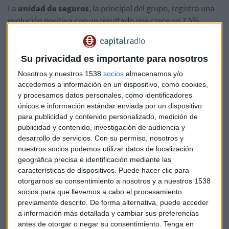
La
unidad de seguros
, la principal del grupo, registra una
evolución positiva con un resultado que crece un 7,5%.
Sin embargo, los
ingresos de Mapfre
entre enero y
septiembre de este año ascendieron a 19.051 millones de
Su privacidad es importante para nosotros
euros, lo que supone un 11,9% menos que en el mismo
Nosotros y nuestros 1538
socios
almacenamos y/o
período del año anterior.
accedemos a información en un dispositivo, como cookies,
y procesamos datos personales, como identificadores
Por otro lado, el
ratio combinado
del grupo al finalizar el
únicos e información estándar enviada por un dispositivo
mes de septiembre se situó en el 95,2%, con una mejora de
para publicidad y contenido personalizado, medición de
1,1 puntos porcentuales.
publicidad y contenido, investigación de audiencia y
desarrollo de servicios.
Con su permiso, nosotros y
El
ratio de Solvencia II
se sitúa en junio en el 184%, con un
nuestros socios podemos utilizar datos de localización
geográfica precisa e identificación mediante las
86% de capital de máxima calidad (nivel 1).
características de dispositivos. Puede hacer clic para
otorgarnos su consentimiento a nosotros y a nuestros 1538
Buenos resultados a nivel
socios para que llevemos a cabo el procesamiento
internacional
previamente descrito. De forma alternativa, puede acceder
a información más detallada y cambiar sus preferencias
España
continúa siendo el país que con más peso en las
antes de otorgar o negar su consentimiento.
Tenga en