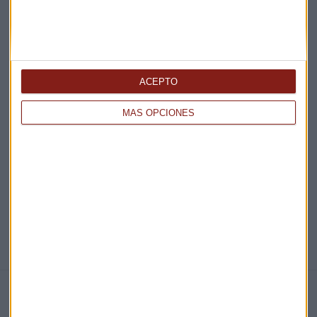
Acepto la
política de privacidad
. *
¡Suscribirme!
ACEPTO
EN DIRECTO
MÁS OPCIONES
@CAPITALRADIOB
NOTICIAS RELACIONADAS