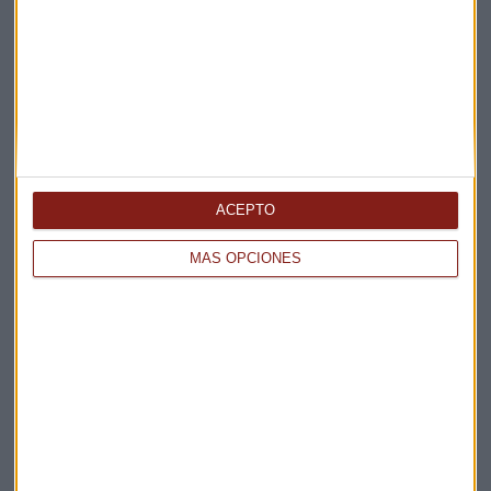
Apertura
La Magia de la Publicidad
Claves ESG
Acepto la
política de privacidad
. *
¡Suscribirme!
ACEPTO
MÁS OPCIONES
EN DIRECTO
@CAPITALRADIOB