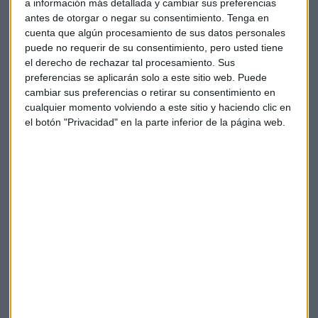
realizada a través de canales digitales y la duplicación de
a información más detallada y cambiar sus preferencias
antes de otorgar o negar su consentimiento.
Tenga en
los usuarios a través de la aplicación de pagos Bizum.
cuenta que algún procesamiento de sus datos personales
puede no requerir de su consentimiento, pero usted tiene
El crédito bruto cerró a junio de 2020 con un saldo de
el derecho de rechazar tal procesamiento. Sus
145.131 millones de euros, con un crecimiento interanual del
preferencias se aplicarán solo a este sitio web. Puede
2,4%.
cambiar sus preferencias o retirar su consentimiento en
cualquier momento volviendo a este sitio y haciendo clic en
Sabadell ha dicho que las dotaciones realizadas suponen un
el botón "Privacidad" en la parte inferior de la página web.
coste del riesgo de crédito de 107 puntos básicos. El coste de
riesgo o CoR (por sus siglas en inglés) es el cociente del total
de dotaciones para insolvencias sobre el crédito a la
clientela, con el fin de medir el perfil de riesgo de la entidad.
Cuanto más bajo, menor es el riesgo.
El margen de intereses se situó a cierre de junio de 2020 en
1.705 millones de euros, un 5,6% menos interanualmente,
lastrado por los bajos tipos de interés y la menor aportación
de la cartera ALCO (de renta fija), "que se ven parcialmente
compensados por mayores volúmenes y el menor coste de