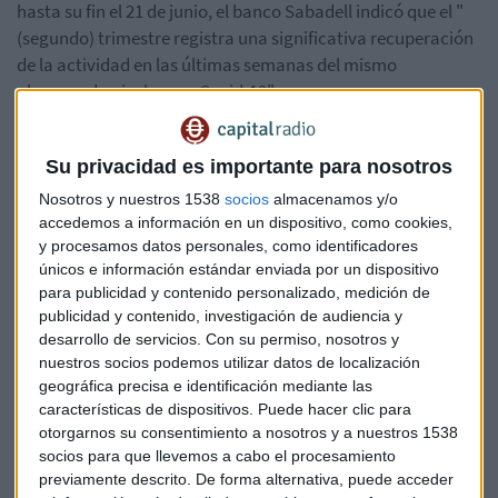
hasta su fin el 21 de junio, el banco Sabadell indicó que el "
(segundo) trimestre registra una significativa recuperación
de la actividad en las últimas semanas del mismo
alcanzando niveles pre-Covid-19".
Las cuentas se ven afectadas, como en el caso de otros
bancos, por moratorias en hipotecas y préstamos consumo
Su privacidad es importante para nosotros
(por 2.527 millones de euros) ante las dificultades de
Nosotros y nuestros 1538
socios
almacenamos y/o
algunos clientes para atender los pagos.
accedemos a información en un dispositivo, como cookies,
y procesamos datos personales, como identificadores
Asimismo, el negocio de préstamos a empresas se vio
únicos e información estándar enviada por un dispositivo
impulsado por el plan de créditos con aval estatal para
para publicidad y contenido personalizado, medición de
publicidad y contenido, investigación de audiencia y
ayudar a las sociedades en apuros, con 11.000 millones de
desarrollo de servicios.
Con su permiso, nosotros y
euros concedidos en préstamos respaldados por el Instituto
nuestros socios podemos utilizar datos de localización
de Credito Oficial (ICO).
geográfica precisa e identificación mediante las
características de dispositivos. Puede hacer clic para
En el marco de las cuarentenas para contener la epidemia,
otorgarnos su consentimiento a nosotros y a nuestros 1538
el grupo observó un importante aumento del uso de sus
socios para que llevemos a cabo el procesamiento
canales de banca online, con un 70% de la operativa
previamente descrito. De forma alternativa, puede acceder