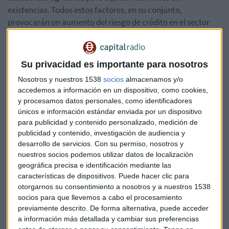
existencias. Todos estos factores, en su conjunto,
provocarán un aumento del riesgo de crédito en el sector
minorista, y especialmente en las tiendas más pequeñas.
El comercio minorista atraviesa situaciones similares
Su privacidad es importante para nosotros
en el resto del mundo.
En
Francia
se esperan grandes
Nosotros y nuestros 1538
socios
almacenamos y/o
descuentos derivados de los elevados niveles de inventario.
accedemos a información en un dispositivo, como cookies,
La electrónica de consumo ha sido la más afectada en 2023,
y procesamos datos personales, como identificadores
con una caída prevista de las ventas cercana al 5% en
únicos e información estándar enviada por un dispositivo
comparación con el pasado ejercicio. Se prevé un aumento
para publicidad y contenido personalizado, medición de
de los impagos y las insolvencias del sector en el primer
publicidad y contenido, investigación de audiencia y
semestre de 2024. En
Alemania
, donde los consumidores
desarrollo de servicios.
Con su permiso, nosotros y
nuestros socios podemos utilizar datos de localización
son reacios a gastar en bienes que no sean de primera
geográfica precisa e identificación mediante las
necesidad y se ha reducido su renta disponible, también se
características de dispositivos. Puede hacer clic para
confirma el empeoramiento de las perspectivas de
otorgarnos su consentimiento a nosotros y a nuestros 1538
insolvencia del sector de cara al próximo año.
socios para que llevemos a cabo el procesamiento
previamente descrito. De forma alternativa, puede acceder
En
Italia
las previsiones apuntan a una caída del 7% en el
a información más detallada y cambiar sus preferencias