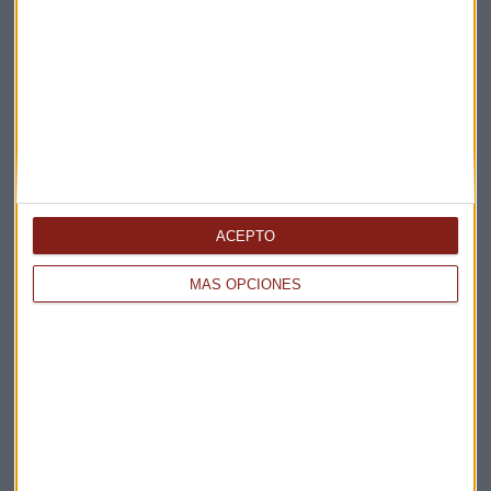
Suscríbete a nuestros boletines
Te enviaremos las noticias más importantes del día
ACEPTO
MÁS OPCIONES