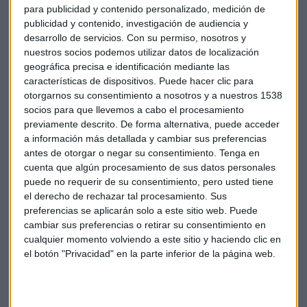
recogida sin contacto a través del coche y Walmart ha
para publicidad y contenido personalizado, medición de
abierto sus tiendas con señalizaciones para evitar
publicidad y contenido, investigación de audiencia y
aglomeraciones.
desarrollo de servicios.
Con su permiso, nosotros y
nuestros socios podemos utilizar datos de localización
Aunque la esencia de este evento de compras no sea la
geográfica precisa e identificación mediante las
misma, se esperan buenas cifras. La Federación Nacional de
características de dispositivos. Puede hacer clic para
otorgarnos su consentimiento a nosotros y a nuestros 1538
Minoristas pronostica que las ventas aumentarán entre un
socios para que llevemos a cabo el procesamiento
3,5% y un 5,2% este año, frente al repunte del 4% del año
previamente descrito. De forma alternativa, puede acceder
anterior. Además,
se prevé que las compras en línea
a información más detallada y cambiar sus preferencias
aumenten hasta un 30%.
antes de otorgar o negar su consentimiento.
Tenga en
cuenta que algún procesamiento de sus datos personales
El impacto del Black Friday en bolsa
puede no requerir de su consentimiento, pero usted tiene
el derecho de rechazar tal procesamiento. Sus
Pero, ¿qué impacto tienen las ventas del viernes Negro en
preferencias se aplicarán solo a este sitio web. Puede
las cuentas del cuarto trimestre de los minoristas? Los
cambiar sus preferencias o retirar su consentimiento en
analistas consideran que es prácticamente imposible
cualquier momento volviendo a este sitio y haciendo clic en
predecir los resultados de las compañías por su nivel de
el botón "Privacidad" en la parte inferior de la página web.
ingresos durante esta fecha. Al final, señalan, su efecto solo
se percibe en el muy corto plazo.