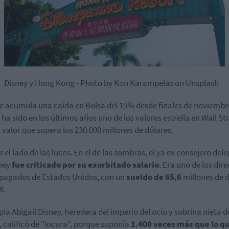
Disney y Hong Kong - Photo by Kon Karampelas on Unsplash
 acumula una caída en Bolsa del 15% desde finales de noviembr
 ha sido en los últimos años uno de los valores estrella en Wall Str
 valor que supera los 230.000 millones de dólares.
r el lado de las luces. En el de las sombras, el ya ex consejero del
ney
fue criticado por su exorbitado salario
. Era uno de los dire
pagados de Estados Unidos, con un
sueldo de 65,6
millones de 
8.
pia Abigail Disney, heredera del imperio del ocio y sobrina nieta d
, calificó de "locura", porque suponía
1.400 veces más que lo q