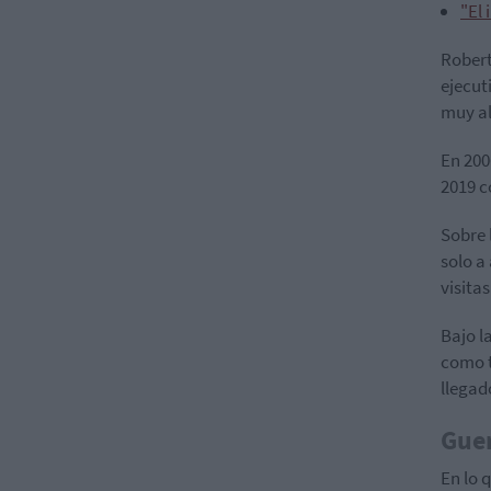
"El 
Robert
ejecut
muy al
En 20
2019 c
Sobre 
solo a
visitas
Bajo l
como t
llegad
Guer
En lo 