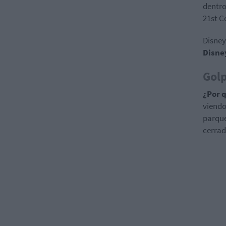
dentro
21st C
Disney
Disne
Golp
¿Por 
viendo
parque
cerrad