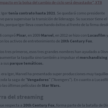
impacto en la bolsa del cambio de ciclo será devastador", XTB
 Iger
tenía contrato hasta 2021
. Se quedará como presidente
ivo para supervisar la transición de liderazgo. Su sucesor tiene el 
to, porque Iger lleva cosechando éxitos al frente de la firma desd
06 compró
Pixar
, en 2009
Marvel
, en 2012 se hizo con
Lucasfilm
y
on los activos de entretenimiento de
20th Century Fox
.
los tres primeros, esos tres grandes nombres han ayudado a Dis
 aumentar la taquilla sino también a impulsar el
merchandising
 a sus
parque temáticos.
a era Iger, Marvel ha presentado super producciones muy taquille
oda la saga de "
Vengadores
" ("Avengers"). En cuanto a Lucasfi
o las últimas películas de
Star Wars.
ra del streaming
que respecta a
20th Century Fox
, forma parte de la batalla de D