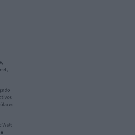
e,
eet,
egado
ctivos
dólares
e Walt
ue