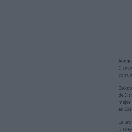
Aunque
Disney
con un
Eso po
de Dis
mejor 
en 201
La pro
Disney