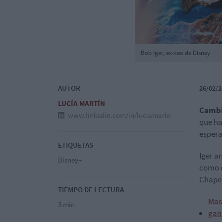
Bob Iger, ex-ceo de Disney
AUTOR
26/02/2
LUCÍA MARTÍN
Camb
www.linkedin.com/in/luciamarlo
que ha
espera
ETIQUETAS
Iger a
Disney+
como c
Chapek
TIEMPO DE LECTURA
Mas
3 min
gan