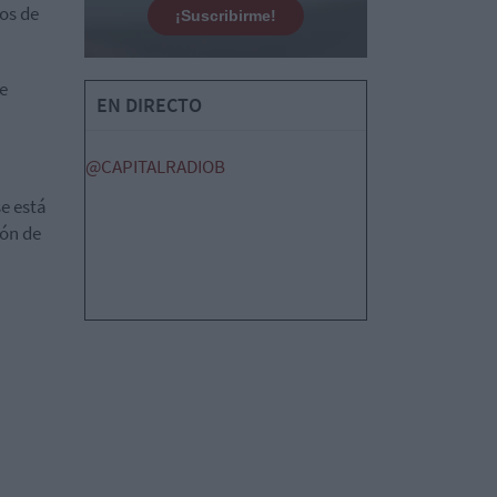
ios de
¡Suscribirme!
de
EN DIRECTO
@CAPITALRADIOB
e está
ión de