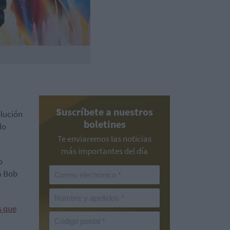
Suscríbete a nuestros
olución
boletines
lo
Te enviaremos las noticias
más importantes del día
o
á Bob
s que