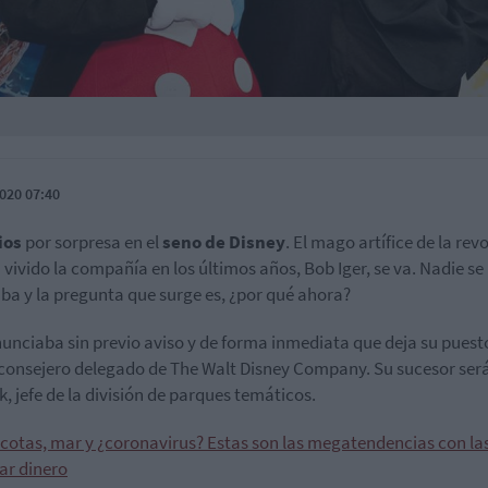
020 07:40
ios
por sorpresa en el
seno de Disney
. El mago artífice de la rev
 vivido la compañía en los últimos años, Bob Iger, se va. Nadie se 
ba y la pregunta que surge es, ¿por qué ahora?
nunciaba sin previo aviso y de forma inmediata que deja su puest
onsejero delegado de The Walt Disney Company. Su sucesor ser
, jefe de la división de parques temáticos.
cotas, mar y ¿coronavirus? Estas son las megatendencias con la
ar dinero