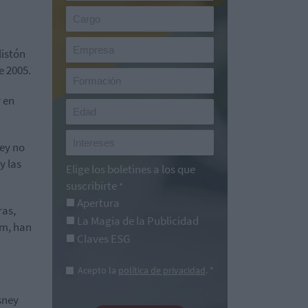
listón
e 2005.
 en
ney no
y las
Elige los boletines a los que
suscribirte
*
Apertura
ras,
La Magia de la Publicidad
lm, han
Claves ESG
Acepto la
política de privacidad
. *
isney