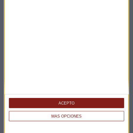
Apertura
La Magia de la Publicidad
Claves ESG
Acepto la
política de privacidad
. *
¡Suscribirme!
EN DIRECTO
@CAPITALRADIOB
ACEPTO
MÁS OPCIONES