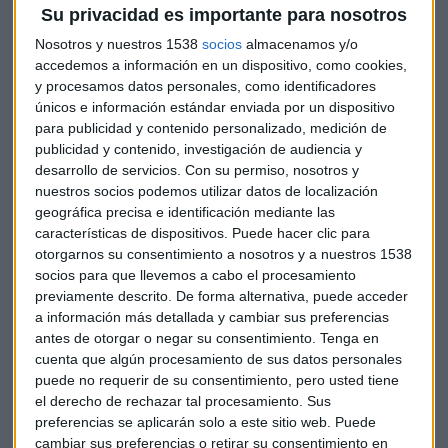
Pero eso no es todo: Boeing también quiere adelantarse a
Su privacidad es importante para nosotros
Elon Musk y
ser la primera compañía en llevar personas
Nosotros y nuestros 1538
socios
almacenamos y/o
a Marte
. Lo ha dicho apenas una semana después de que el
accedemos a información en un dispositivo, como cookies,
CEO de SpaceX anunciase que se fijaba este objetivo para el
y procesamos datos personales, como identificadores
año 2024.
únicos e información estándar enviada por un dispositivo
para publicidad y contenido personalizado, medición de
De hecho, aunque el sueño de Elon Musk todavía plantea
publicidad y contenido, investigación de audiencia y
desarrollo de servicios.
Con su permiso, nosotros y
muchas dudas, lo cierto es que
SpaceX
no despega los ojos
nuestros socios podemos utilizar datos de localización
de su objetivo y ya probó con éxito un motor de cohete con
geográfica precisa e identificación mediante las
el que pretende llevar a personas al planeta rojo en los
características de dispositivos. Puede hacer clic para
próximos 10 años.
otorgarnos su consentimiento a nosotros y a nuestros 1538
socios para que llevemos a cabo el procesamiento
Y para caldear todavía más la competencia en esta carrera
previamente descrito. De forma alternativa, puede acceder
espacial, cabe señalar que Boeing como SpaceX fueron las
a información más detallada y cambiar sus preferencias
antes de otorgar o negar su consentimiento.
Tenga en
primeras empresas comerciales seleccionadas por la NASA
cuenta que algún procesamiento de sus datos personales
para transportar a sus astronautas a la Estación Espacial
puede no requerir de su consentimiento, pero usted tiene
Internacional.
el derecho de rechazar tal procesamiento. Sus
preferencias se aplicarán solo a este sitio web. Puede
De hecho, Boeing ahora desarrolla un cohete para la
cambiar sus preferencias o retirar su consentimiento en