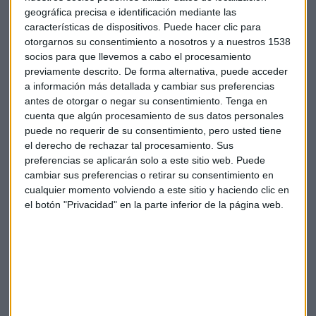
geográfica precisa e identificación mediante las
El año pasado, Apple fue multada con 450 millones de
características de dispositivos. Puede hacer clic para
dólares tras ser acusada de pactar con cinco editoriales
otorgarnos su consentimiento a nosotros y a nuestros 1538
para elevar el precio de los libros electrónicos.
socios para que llevemos a cabo el procesamiento
previamente descrito. De forma alternativa, puede acceder
a información más detallada y cambiar sus preferencias
antes de otorgar o negar su consentimiento.
Tenga en
cuenta que algún procesamiento de sus datos personales
puede no requerir de su consentimiento, pero usted tiene
el derecho de rechazar tal procesamiento. Sus
preferencias se aplicarán solo a este sitio web. Puede
cambiar sus preferencias o retirar su consentimiento en
Suscríbete a nuestros boletines
cualquier momento volviendo a este sitio y haciendo clic en
Te enviaremos las noticias más importantes del día
el botón "Privacidad" en la parte inferior de la página web.