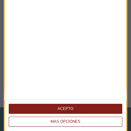
EN DIRECTO
@CAPITALRADIOB
NOTICIAS RELACIONADAS
ACEPTO
MÁS OPCIONES