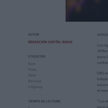
AUTOR
16/05/2
REDACCIÓN CAPITAL RADIO
Los re
JPMorg
ETIQUETAS
euros 
conta
Euro
Forex
UBS no
Dólar
indust
Barclays
euros 
Citigroup
el mer
"Las e
TIEMPO DE LECTURA
para r