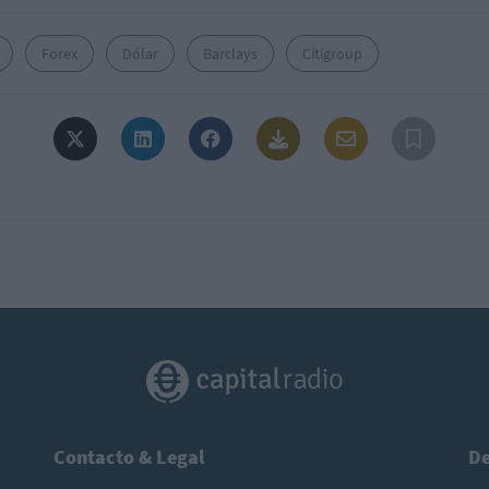
Forex
Dólar
Barclays
Citigroup
Contacto & Legal
De