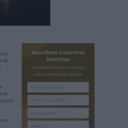
Suscríbete a nuestros
roup,
boletines
s de
l
Te enviaremos las noticias
más importantes del día
La
s de
ve para
nero