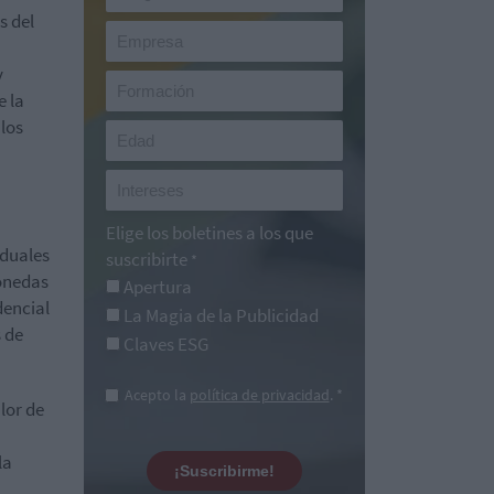
s del
y
e la
los
Elige los boletines a los que
iduales
suscribirte
*
monedas
Apertura
dencial
La Magia de la Publicidad
 de
Claves ESG
Acepto la
política de privacidad
. *
lor de
la
¡Suscribirme!