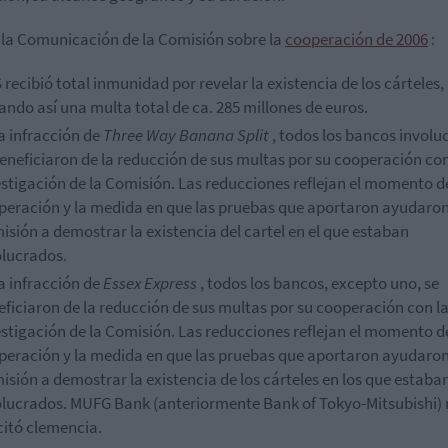
la Comunicación de la Comisión sobre la
cooperación de 2006
:
recibió total inmunidad por revelar la existencia de los cárteles,
ando así una multa total de ca.
285 millones de euros.
la
infracción de
Three Way Banana Split
, todos los bancos involu
eneficiaron de la reducción de sus multas por su cooperación con
estigación de la Comisión.
Las reducciones reflejan el momento d
peración y la medida en que las pruebas que aportaron ayudaron
sión a demostrar la existencia del cartel en el que estaban
olucrados.
la
infracción de
Essex Express
, todos los bancos, excepto uno, se
eficiaron de la reducción de sus multas por su cooperación con l
estigación de la Comisión.
Las reducciones reflejan el momento d
peración y la medida en que las pruebas que aportaron ayudaron
sión a demostrar la existencia de los cárteles en los que estaba
olucrados.
MUFG Bank (anteriormente Bank of Tokyo-Mitsubishi)
citó clemencia.