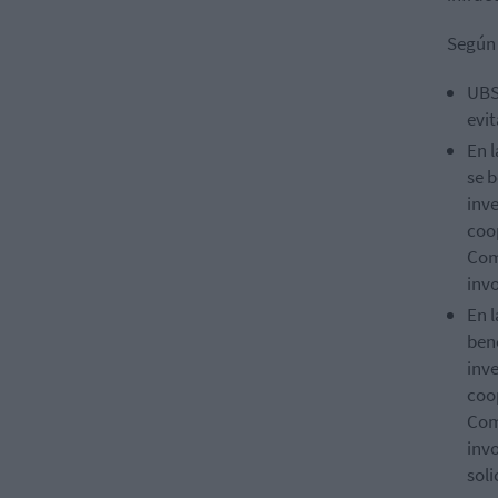
Según 
UBS 
evit
En 
se b
inv
coo
Comi
inv
En 
ben
inv
coo
Comi
inv
soli