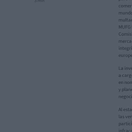
3 min
comerc
mundo,
multad
MUFG B
Comisi
mercad
integr
europe
La inv
a carg
en nom
y plan
negoci
Al est
las ve
partic
infrac