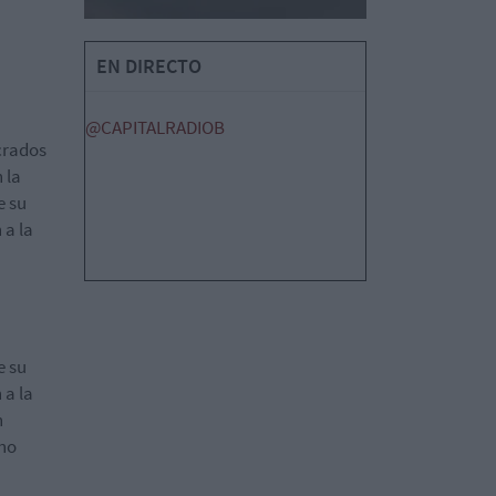
EN DIRECTO
@CAPITALRADIOB
crados
 la
e su
 a la
a
e su
 a la
n
 no