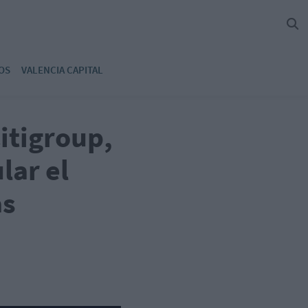
OS
VALENCIA CAPITAL
itigroup,
ar el
as