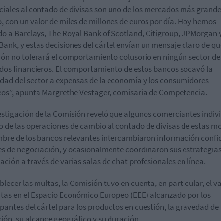
iales al contado de divisas son uno de los mercados más grande
 con un valor de miles de millones de euros por día. Hoy hemos
o a Barclays, The Royal Bank of Scotland, Citigroup, JPMorgan 
ank, y estas decisiones del cártel envían un mensaje claro de qu
ón no tolerará el comportamiento colusorio en ningún sector de 
os financieros. El comportamiento de estos bancos socavó la
idad del sector a expensas de la economía y los consumidores
os”, apunta Margrethe Vestager, comisaria de Competencia.
estigación de la Comisión reveló que algunos comerciantes indiv
o de las operaciones de cambio al contado de divisas de estas 
bre de los bancos relevantes intercambiaron información confi
es de negociación, y ocasionalmente coordinaron sus estrategias
ación a través de varias salas de chat profesionales en línea.
ablecer las multas, la Comisión tuvo en cuenta, en particular, el va
ntas en el Espacio Económico Europeo (EEE) alcanzado por los
ipantes del cártel para los productos en cuestión, la gravedad de 
ción, su alcance geográfico y su duración.