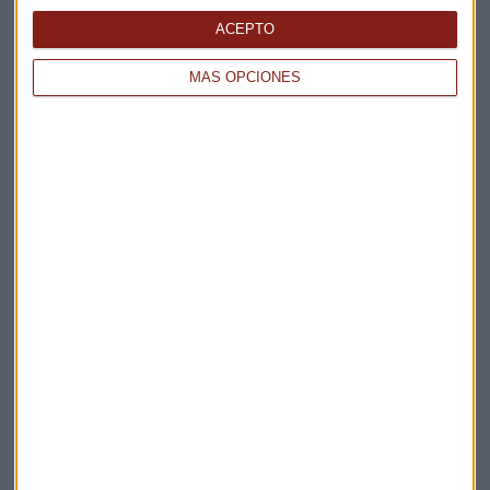
Apertura
ACEPTO
La Magia de la Publicidad
Claves ESG
MÁS OPCIONES
Acepto la
política de privacidad
. *
¡Suscribirme!
EN DIRECTO
@CAPITALRADIOB