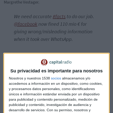
Margrethe Vestager.
We need accurate
#facts
to do our job.
@facebook
now fined 110 mio € for
giving wrong/misleading information
when it took over WhatsApp.
— Margrethe Vestager (@vestager)
18 de mayo de 2017
Su privacidad es importante para nosotros
Nosotros y nuestros 1538
socios
almacenamos y/o
accedemos a información en un dispositivo, como cookies,
y procesamos datos personales, como identificadores
únicos e información estándar enviada por un dispositivo
Esta decisión de Bruselas llega después de que en diciembre,
para publicidad y contenido personalizado, medición de
la CE acusara a Facebook de aportarle "informaciones
publicidad y contenido, investigación de audiencia y
inexactas o engañosas" en el marco de la investigación
desarrollo de servicios.
Con su permiso, nosotros y