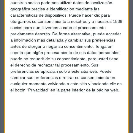
abierta en 2014 en relación a la compra de la aplicación de
nuestros socios podemos utilizar datos de localización
mensajería. En aquel momento y en respuesta a su petición
geográfica precisa e identificación mediante las
características de dispositivos. Puede hacer clic para
de información, Facebook indicó a la Comisión que
no
otorgarnos su consentimiento a nosotros y a nuestros 1538
estaba en condiciones
de "asociar de manera automática
socios para que llevemos a cabo el procesamiento
y fiable las cuentas de usuario de las dos empresas".
previamente descrito. De forma alternativa, puede acceder
a información más detallada y cambiar sus preferencias
En agosto de 2016
WhatsApp
anunció, al actualizar sus
antes de otorgar o negar su consentimiento.
Tenga en
condiciones generales de uso y su política de
cuenta que algún procesamiento de sus datos personales
confidencialidad, la
posibilidad de asociar los números
puede no requerir de su consentimiento, pero usted tiene
el derecho de rechazar tal procesamiento. Sus
de teléfono de los usuarios de WhatsApp a los perfiles
preferencias se aplicarán solo a este sitio web. Puede
de identidades de Facebook
. La compañía explicó que el
cambiar sus preferencias o retirar su consentimiento en
objetivo era mejorar el servicio suministrado, al permitir por
cualquier momento volviendo a este sitio y haciendo clic en
ejemplo a Facebook hacer mejores propuestas de amigos o
el botón "Privacidad" en la parte inferior de la página web.
incluir publicidad más pertinente sobre las cuentas de
Facebook de los usuarios de WhatsApp.
Bruselas estima que, a título preliminar, frente a
afirmaciones de
Facebook
y la respuesta dada por esta
empresa durante el examen de la operación,
la posibilidad