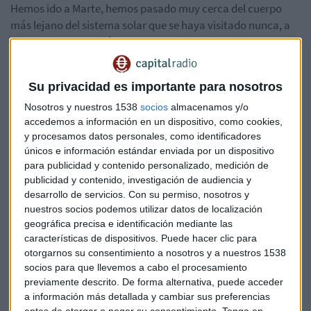
Hemos ido a Marte, hemos pasado muy cerca del cuerpo
más lejano del sistema solar que se haya visitado nunca, a
6.500 millones de kilómetros desde el Sol, pero
curiosamente nunca habíamos visto qué hay en el lado de la
luna que nunca podemos ver desde la Tierra.
Su privacidad es importante para nosotros
La sonda se llama
Chang’e 4
y ha tardado casi 1 mes en
Nosotros y nuestros 1538
socios
almacenamos y/o
accedemos a información en un dispositivo, como cookies,
aterrizar en el lado oculto de la luna y lo ha hecho con éxito
y procesamos datos personales, como identificadores
según el Programa de Exploración Lunar chino. El cráter en
únicos e información estándar enviada por un dispositivo
el que ha aterrizado se llama Von Karman y es uno de los
para publicidad y contenido personalizado, medición de
cráteres más antiguos de la Luna.
publicidad y contenido, investigación de audiencia y
desarrollo de servicios.
Con su permiso, nosotros y
Esta
no es la primera vez que se intenta aterrizar en el
nuestros socios podemos utilizar datos de localización
lado oculto de la Luna
. Ya en 1962 la nave Ranger 4 de la
geográfica precisa e identificación mediante las
características de dispositivos. Puede hacer clic para
Nasa lo intentó pero se estrelló y desde entonces nadie
otorgarnos su consentimiento a nosotros y a nuestros 1538
había conseguido llegar con éxito a este lugar tan
socios para que llevemos a cabo el procesamiento
misterioso. Precisamente ese misterio es lo que ha motivo a
previamente descrito. De forma alternativa, puede acceder
los chinos a mandar allí el Chang’e 4.
a información más detallada y cambiar sus preferencias