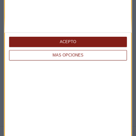
Acepto la
política de privacidad
. *
¡Suscribirme!
ACEPTO
MÁS OPCIONES
EN DIRECTO
@CAPITALRADIOB