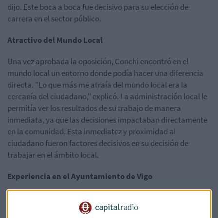
dijo. Este boca a boca fue decisivo para su elección de
carrera en el sector público.
Atractivo del Mundo Local
Una vez aprobada la oposición, Conchi encontró en el
mundo local un entorno donde podía hacer una diferencia
directa. "Lo que más me atraía del mundo local era la
cercanía del ciudadano," explicó. La administración local le
permitía ver los resultados de su trabajo de manera
inmediata, ya que las decisiones impactaban directamente
en la comunidad. Esta inmediatez y proximidad al
ciudadano fueron factores decisivos en su decisión de
trabajar en el ámbito local.
Experiencia en el Ayuntamiento de Vigo
Trabajar en el Ayuntamiento de Vigo, representó un gran
paso en su carrera. "Vigo fue otra Liga tanto a nivel político