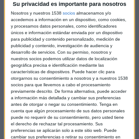
como de gestión," afirmó Conchi. La ciudad, con su
Su privacidad es importante para nosotros
dinamismo y complejidad, le ofreció oportunidades y
Nosotros y nuestros 1538
socios
almacenamos y/o
desafíos únicos, incluyendo trabajar con el conocido alcalde
accedemos a información en un dispositivo, como cookies,
Abel Caballero. "Yo soy secretaria en el ayuntamiento de
y procesamos datos personales, como identificadores
Vigo, el de las luces," decía en sus charlas y conferencias,
únicos e información estándar enviada por un dispositivo
haciendo referencia a la famosa iluminación navideña de la
para publicidad y contenido personalizado, medición de
ciudad.
publicidad y contenido, investigación de audiencia y
desarrollo de servicios.
Con su permiso, nosotros y
nuestros socios podemos utilizar datos de localización
Compaginando Múltiples Roles
geográfica precisa e identificación mediante las
características de dispositivos. Puede hacer clic para
Además de su trabajo en el ayuntamiento, Conchi es
otorgarnos su consentimiento a nosotros y a nuestros 1538
profesora universitaria, ponente y conferenciante. "El día
socios para que llevemos a cabo el procesamiento
tiene 24 horas y tienes que destinarlas a una cosa u otra,"
previamente descrito. De forma alternativa, puede acceder
explicó. Su pasión por el derecho y la gestión pública la ha
a información más detallada y cambiar sus preferencias
llevado a dedicar tiempo a diversas actividades,
antes de otorgar o negar su consentimiento.
Tenga en
equilibrando su vida profesional con su vida académica.
cuenta que algún procesamiento de sus datos personales
puede no requerir de su consentimiento, pero usted tiene
Un Momento Decisivo: La Pérdida de su Padre
el derecho de rechazar tal procesamiento. Sus
preferencias se aplicarán solo a este sitio web. Puede
cambiar sus preferencias o retirar su consentimiento en
En 2017, Conchi sufrió la pérdida repentina de su padre, un