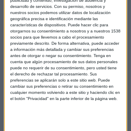
publicidad y contenido, investigación de audiencia y
CitiBank
por su parte fue premiado mejor banco global.
desarrollo de servicios.
Con su permiso, nosotros y
Morgan Stanley
obtuvo el premio de mejor banco de
nuestros socios podemos utilizar datos de localización
inversión mundial. El mejor banquero del año fue John
geográfica precisa e identificación mediante las
Hourican por su brillante gestión con el Banco de
características de dispositivos. Puede hacer clic para
otorgarnos su consentimiento a nosotros y a nuestros 1538
Chipre desde 2013.
socios para que llevemos a cabo el procesamiento
previamente descrito. De forma alternativa, puede acceder
El Chino
ICBC
fue el mejor banco de mercados emergentes y
a información más detallada y cambiar sus preferencias
LLoyds
mantiene otro año su posición como mejor entidad
antes de otorgar o negar su consentimiento.
Tenga en
en el Reino Unido y recibe otro premio a la mejor
cuenta que algún procesamiento de sus datos personales
transformación bancaria a raíz de la acción de su CEO
puede no requerir de su consentimiento, pero usted tiene
Antonio-Horta Osorio.
UBS
recupera el título de mejor
el derecho de rechazar tal procesamiento. Sus
preferencias se aplicarán solo a este sitio web. Puede
banco global de gestión de activos.
cambiar sus preferencias o retirar su consentimiento en
cualquier momento volviendo a este sitio y haciendo clic en
el botón "Privacidad" en la parte inferior de la página web.
Suscríbete a nuestros boletines
Te enviaremos las noticias más importantes del día