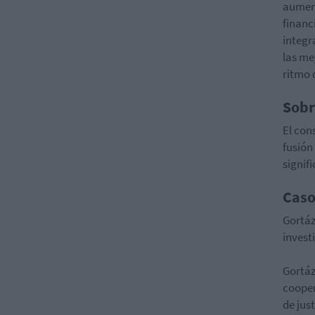
aument
financ
integr
las me
ritmo 
Sobr
El con
fusión
signif
Caso
Gortáz
invest
Gortáz
cooper
de jus