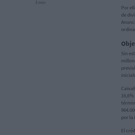
3 min
Por el
de div
Anunci
ordina
Obje
Sin est
millon
previs
inicia
CaixaB
16,6% 
términ
964.00
por la
El cré