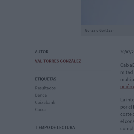
Gonzalo Gortázar
AUTOR
30/07/2
VAL TORRES GONZÁLEZ
CaixaB
mitad 
ETIQUETAS
multip
unión 
Resultados
Banca
La int
Caixabank
por el
Caixa
coste 
el con
TIEMPO DE LECTURA
comple