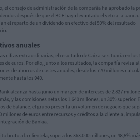
lo, el consejo de administración de la compañía ha aprobado la po
idendos después de que el BCE haya levantado el veto a la banca.
an el reparto de un dividendo en efectivo del 50% del resultado
rio.
tivos anuales
as cifras extraordinarias, el resultado de Caixa se situaría en los 
es de euros. Por ello, junto a los resultados, la compañía revisa al
iones de ahorros de costes anuales, desde los 770 millones calcu
lmente hasta los 940.
ank alcanza hasta junio un margen de intereses de 2.827 millone
más, y las comisiones netas los 1.640 millones, un 30% superior. 
os de balance, el grupo presenta un volumen de negocio que sup
0 millones de euros entre recursos y créditos a la clientela, impu
 integración de Bankia.
dito bruto a la clientela, supera los 363.000 millones, un 48,8% más