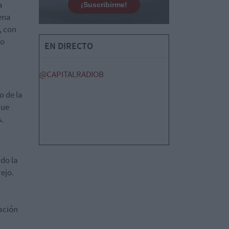
a
¡Suscribirme!
lena
, con
do
EN DIRECTO
@CAPITALRADIOB
o de la
que
.
do la
ejo.
ación