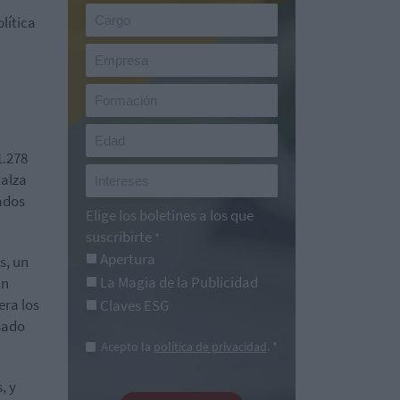
lítica
1.278
 alza
lados
Elige los boletines a los que
suscribirte
*
Apertura
s, un
La Magia de la Publicidad
En
era los
Claves ESG
lsado
Acepto la
política de privacidad
. *
, y