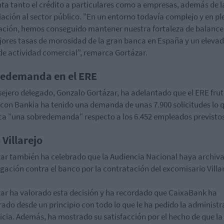
a tanto el crédito a particulares como a empresas, además de l
iación al sector público. "En un entorno todavía complejo y en p
ación, hemos conseguido mantener nuestra fortaleza de balance
jores tasas de morosidad de la gran banca en España y un eleva
de actividad comercial", remarca Gortázar.
edemanda en el ERE
sejero delegado, Gonzalo Gortázar, ha adelantado que el ERE frut
 con Bankia ha tenido una demanda de unas 7.900 solicitudes lo 
ica "una sobredemanda" respecto a los 6.452 empleados previstos
 Villarejo
ar también ha celebrado que la Audiencia Nacional haya archiva
igación contra el banco por la contratación del excomisario Villar
ar ha valorado esta decisión y ha recordado que CaixaBank ha
ado desde un principio con todo lo que le ha pedido la administr
ticia. Además, ha mostrado su satisfacción por el hecho de que la