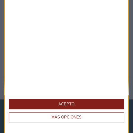
EN DIRECTO
@CAPITALRADIOB
NOTICIAS RELACIONADAS
ACEPTO
MÁS OPCIONES