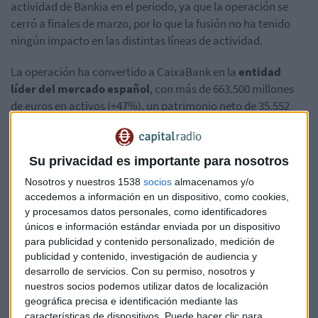
actividad de Bankia en el periodo, ya que la operación se
cerró a finales de marzo, por lo que la fusión no ha tenido
ningún impacto en las distintas líneas de actividad.
La operación ha convertido a CaixaBank en la
entidad
líder del mercado español
, con más de 663.500 millones
de euros en activos (+47%), un patrimonio neto de 35.552
millones (+40,6%), cuotas de mercado del entorno del 25% y
21,1 millones de clientes en España y Portugal.
Su privacidad es importante para nosotros
Beneficio de 514 millones sin los
Nosotros y nuestros 1538
socios
almacenamos y/o
impactos de la fusión
accedemos a información en un dispositivo, como cookies,
y procesamos datos personales, como identificadores
El beneficio de CaixaBank en los tres primeros meses del
únicos e información estándar enviada por un dispositivo
año,
sin incorporar los impactos extraordinarios
para publicidad y contenido personalizado, medición de
asociados a la absorción, asciende a 514 millones de euros.
publicidad y contenido, investigación de audiencia y
desarrollo de servicios.
Con su permiso, nosotros y
La cifra es
5,7 veces superior
a la del mismo período del
nuestros socios podemos utilizar datos de localización
geográfica precisa e identificación mediante las
2020, cuando los resultados se vieron afectados por las
características de dispositivos. Puede hacer clic para