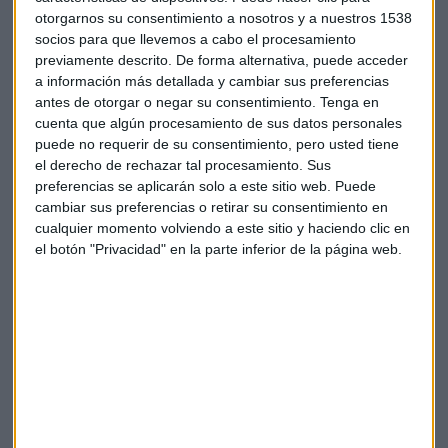
provisiones realizadas para hacer frente a la crisis de la
otorgarnos su consentimiento a nosotros y a nuestros 1538
COVID-19.
socios para que llevemos a cabo el procesamiento
previamente descrito. De forma alternativa, puede acceder
El consejero delegado de la entidad, Gonzalo Gortázar, ha
a información más detallada y cambiar sus preferencias
destacado que esas ganancias de 514 millones de euros son
antes de otorgar o negar su consentimiento.
Tenga en
"una cifra que muestra ya un claro
avance hacia la
cuenta que algún procesamiento de sus datos personales
normalidad
".
puede no requerir de su consentimiento, pero usted tiene
el derecho de rechazar tal procesamiento. Sus
Los i
ngresos 'core'
de CaixaBank -sin integrar la actividad
preferencias se aplicarán solo a este sitio web. Puede
cambiar sus preferencias o retirar su consentimiento en
de Bankia- se situaron en 2.066 millones de euros a cierre del
cualquier momento volviendo a este sitio y haciendo clic en
primer trimestre, lo que supone un incremento interanual
el botón "Privacidad" en la parte inferior de la página web.
del 1 %.
Por otro lado, el
margen de intereses
se redujo un 0,7 %,
hasta 1.191 millones, en un entorno de tipos negativos, una
caída que se vio compensada por los ingresos por contratos
de seguros (+9,3%), los resultados asociados a participadas
aseguradoras (+39,2%) y el crecimiento de las comisiones
(+0,2%).