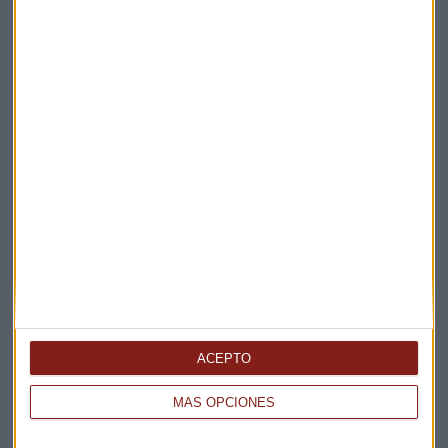
Elige los boletines a los que suscribirte
*
Apertura
La Magia de la Publicidad
Claves ESG
ACEPTO
Acepto la
política de privacidad
. *
MÁS OPCIONES
¡Suscribirme!