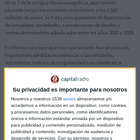
otras 7 de la antigua Novacaixagalicia, que habrían
causado perjuicios económicos próximos a los 1.500
millones de euros. Se trata principalmente de financiación
de inmuebles, sociedades, cancelaciones de deudas y
ventas de inmuebles adjudicados entre los años 2005 y 2008.
El informe concluye que esas operaciones han provocado
importantes pérdidas económicas a las entidades,
representan indicios de irregularidad o no obedecen a
finalidad económica lógica.
Hasta el momento, el FROB ha iniciado o se encuentra
Su privacidad es importante para nosotros
personado en 19 causas penales, en las que se analizan e
Nosotros y nuestros 1538
socios
almacenamos y/o
investigan presuntos delitos relacionados con operaciones
accedemos a información en un dispositivo, como cookies,
financieras o inmobiliarias de entidades de crédito que han
y procesamos datos personales, como identificadores
recibido apoyo público.
únicos e información estándar enviada por un dispositivo
para publicidad y contenido personalizado, medición de
Desde febrero se están practicando 90 auditorías, con el
publicidad y contenido, investigación de audiencia y
objetivo de intentar identificar y recuperar el dinero del que
desarrollo de servicios.
Con su permiso, nosotros y