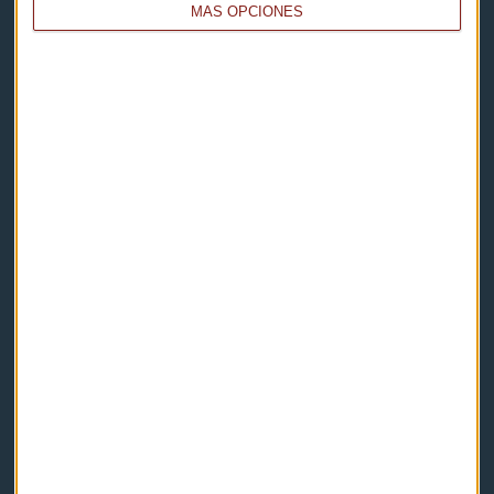
MÁS OPCIONES
Capital Radio
Noticias
Eventos
Consultorios
Programas y podcasts
Contacto & Legal
Contacto
Cómo escucharnos