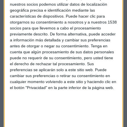
hayan podido abusar los ejecutivos de las citadas
nuestros socios podemos utilizar datos de localización
geográfica precisa e identificación mediante las
entidades. Las ayudas públicas entregadas para sanear el
características de dispositivos. Puede hacer clic para
sistema bancario español asciende a 61.495 millones de
otorgarnos su consentimiento a nosotros y a nuestros 1538
euros desde mayo de 2009, según datos del Banco de
socios para que llevemos a cabo el procesamiento
España.
previamente descrito. De forma alternativa, puede acceder
a información más detallada y cambiar sus preferencias
Frob
Cajas
Rescate
antes de otorgar o negar su consentimiento.
Tenga en
cuenta que algún procesamiento de sus datos personales
puede no requerir de su consentimiento, pero usted tiene
el derecho de rechazar tal procesamiento. Sus
preferencias se aplicarán solo a este sitio web. Puede
cambiar sus preferencias o retirar su consentimiento en
cualquier momento volviendo a este sitio y haciendo clic en
el botón "Privacidad" en la parte inferior de la página web.
Suscríbete a nuestros boletines
Te enviaremos las noticias más importantes del día