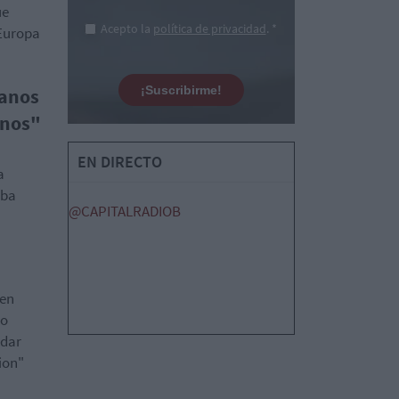
ue
Acepto la
política de privacidad
. *
 Europa
¡Suscribirme!
manos
anos"
EN DIRECTO
a
aba
@CAPITALRADIOB
 en
 o
 dar
ion"