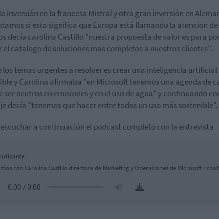
la inversión en la francesa Mistral y otra gran inversión en Aleman
tamos si esto significa que Europa está llamando la atencion de 
os decía carolina Castillo "nuestra propuesta de valor es para po
r el catalogo de soluciones mas completos a nuestros clientes".
 los temas urgentes a resolver es crear una inteligencia artificial
ible y Carolina afirmaba "en Microsoft tenemos una agenda de ca
e ser neutros en emisiones y en el uso de agua" y continuando co
e decía "tenemos que hacer entre todos un uso más sostenible".
escuchar a continuación el podcast completo con la entrevista
cotizante
mos con Carolina Castillo directora de Marketing y Operaciones de Microsoft Espa