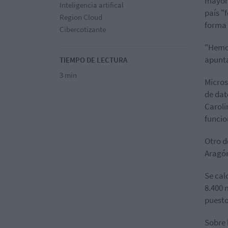
mayor 
Inteligencia artifical
país "
Region Cloud
forma 
Cibercotizante
"Hemos
apunta
TIEMPO DE LECTURA
3 min
Micros
de dat
Caroli
funcio
Otro d
Aragón
Se cal
8.400 
puesto
Sobre 