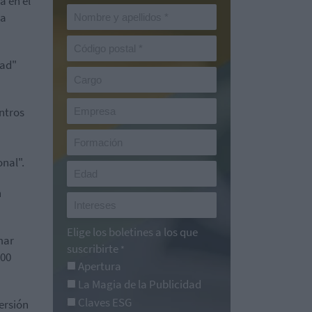
a en el
na
dad"
entros
nal".
n
Elige los boletines a los que
mar
suscribirte
*
000
Apertura
La Magia de la Publicidad
Claves ESG
ersión