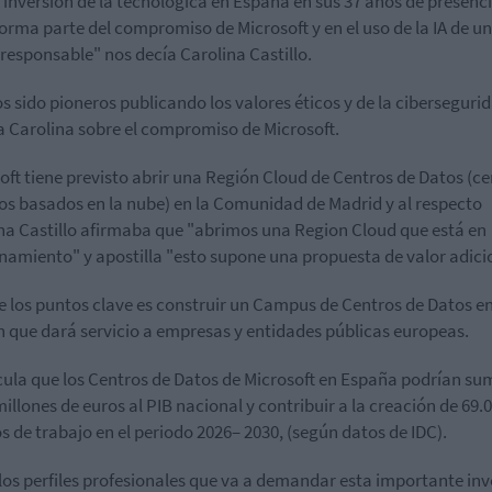
inversión de la tecnológica en España en sus 37 años de presenci
forma parte del compromiso de Microsoft y en el uso de la IA de u
responsable" nos decía Carolina Castillo.
 sido pioneros publicando los valores éticos y de la ciberseguri
 Carolina sobre el compromiso de Microsoft.
oft tiene previsto abrir una Región Cloud de Centros de Datos (c
os basados en la nube) en la Comunidad de Madrid y al respecto
na Castillo afirmaba que "abrimos una Region Cloud que está en
namiento" y apostilla "esto supone una propuesta de valor adicio
e los puntos clave es construir un Campus de Centros de Datos e
 que dará servicio a empresas y entidades públicas europeas.
cula que los Centros de Datos de Microsoft en España podrían su
millones de euros al PIB nacional y contribuir a la creación de 69.
s de trabajo en el periodo 2026– 2030, (según datos de IDC).
los perfiles profesionales que va a demandar esta importante inv