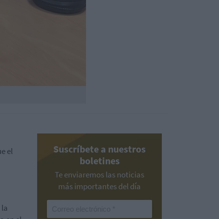
Suscríbete a nuestros
e el
boletines
Te enviaremos las noticias
más importantes del día
 la