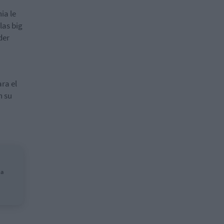
ia le
las big
der
ra el
n su
ña