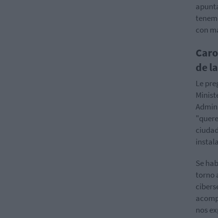
apunta
tenemo
con ma
Caro
de l
Le pre
Minist
Admini
"quere
ciudad
instal
Se hab
torno 
cibers
acompa
nos ex