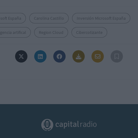
osoft España
Carolina Castillo
Inversión Microsoft España
igencia artifical
Region Cloud
Cibercotizante