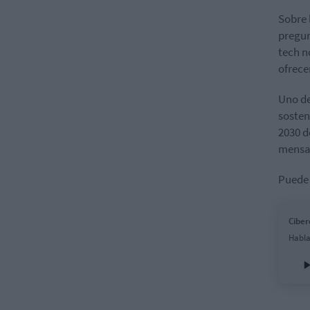
Sobre 
pregun
tech n
ofrece
Uno de
sosten
2030 d
mensaj
Puede 
Ciber
Habla