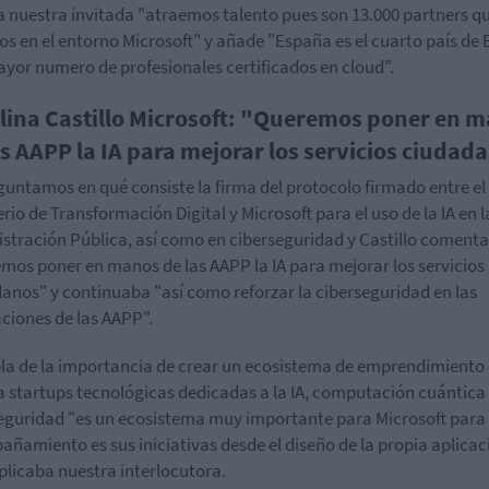
 nuestra invitada "atraemos talento pues son 13.000 partners q
s en el entorno Microsoft" y añade "España es el cuarto país de
yor numero de profesionales certificados en cloud".
lina Castillo Microsoft: "Queremos poner en 
as AAPP la IA para mejorar los servicios ciudad
guntamos en qué consiste la firma del protocolo firmado entre el
erio de Transformación Digital y Microsoft para el uso de la IA en l
stración Pública, así como en ciberseguridad y Castillo coment
mos poner en manos de las AAPP la IA para mejorar los servicios
anos" y continuaba "así como reforzar la ciberseguridad en las
aciones de las AAPP".
la de la importancia de crear un ecosistema de emprendimiento
a startups tecnológicas dedicadas a la IA, computación cuántica
eguridad "es un ecosistema muy importante para Microsoft para
ñamiento es sus iniciativas desde el diseño de la propia aplicac
plicaba nuestra interlocutora.