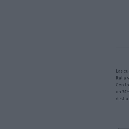
Las cu
Italia
Con to
un 34%
destac