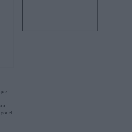
 que
ara
 por el