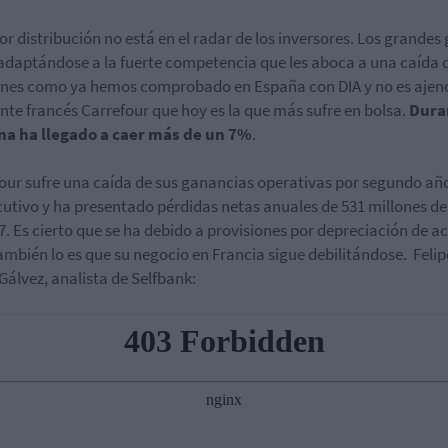
tor distribución no está en el radar de los inversores. Los grandes
adaptándose a la fuerte competencia que les aboca a una caída 
es como ya hemos comprobado en España con DIA y no es ajeno
ante francés Carrefour que hoy es la que más sufre en bolsa.
Dura
a ha llegado a caer más de un 7%
.
our sufre una caída de sus ganancias operativas por segundo añ
utivo y ha presentado pérdidas netas anuales de 531 millones de
7. Es cierto que se ha debido a provisiones por depreciación de ac
ambién lo es que su negocio en Francia sigue debilitándose. Felip
Gálvez, analista de Selfbank: