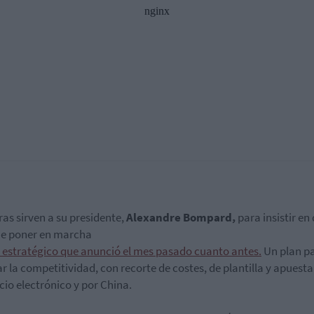
fras sirven a su presidente,
Alexandre Bompard,
para insistir en
ue poner en marcha
n estratégico que anunció el mes pasado cuanto antes.
Un plan p
r la competitividad, con recorte de costes, de plantilla y apuesta
io electrónico y por China.