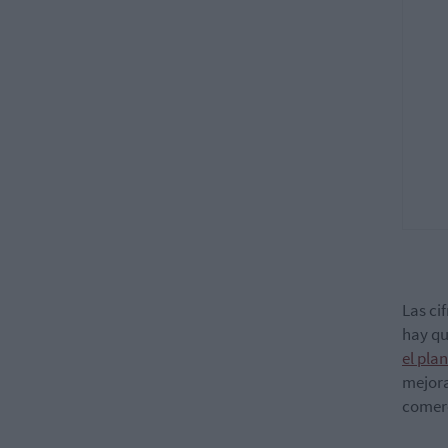
Las ci
hay q
el pla
mejora
comerc