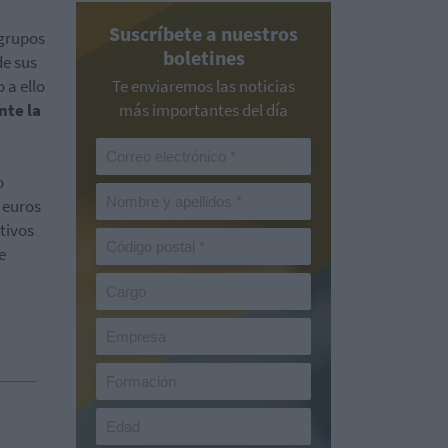
Suscríbete a nuestros
 grupos
boletines
de sus
 a ello
Te enviaremos las noticias
nte la
más importantes del día
o
 euros
tivos
e