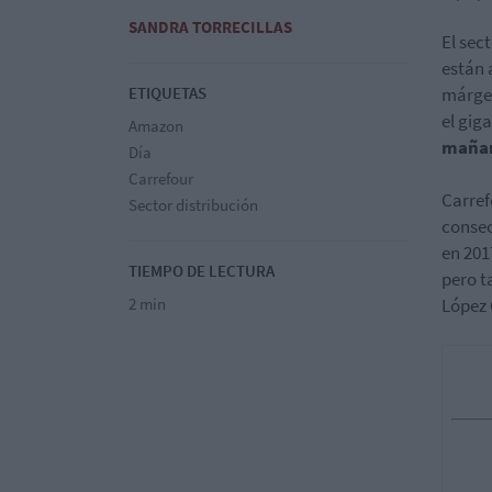
SANDRA TORRECILLAS
El sec
están 
ETIQUETAS
márgen
el gig
Amazon
mañan
Día
Carrefour
Carref
Sector distribución
consec
en 201
TIEMPO DE LECTURA
pero t
2 min
López 