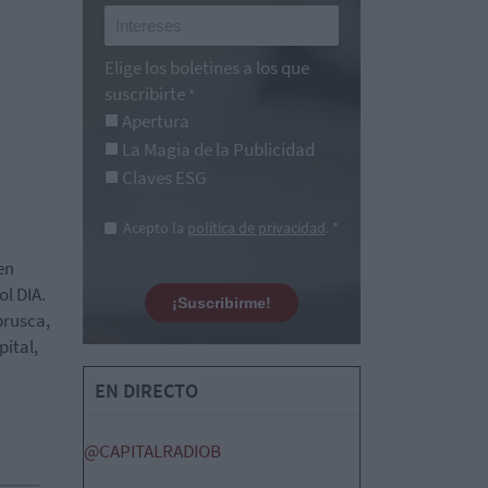
Elige los boletines a los que
suscribirte
*
Apertura
La Magia de la Publicidad
Claves ESG
Acepto la
política de privacidad
. *
en
ol DIA.
¡Suscribirme!
brusca,
pital,
EN DIRECTO
@CAPITALRADIOB