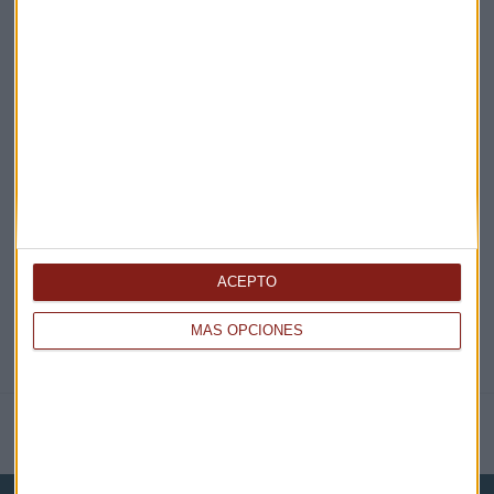
¡Suscribirme!
EN DIRECTO
@CAPITALRADIOB
ACEPTO
MÁS OPCIONES
NOTICIAS RELACIONADAS