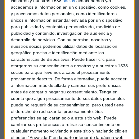
derecho a recibir un derecho de suscripción preferente. A su
Nosotros y nuestros 1538
socios
almacenamos y/o
accedemos a información en un dispositivo, como cookies,
vez, serán necesarios 38 derechos para suscribir 11 acciones
y procesamos datos personales, como identificadores
nuevas.
El periodo de suscripción preferente en
únicos e información estándar enviada por un dispositivo
principio se extenderá hasta el día 15 de marzo.
para publicidad y contenido personalizado, medición de
publicidad y contenido, investigación de audiencia y
El
consejero Delegado
de Cellnex, Tobias Martínez, ha
desarrollo de servicios.
Con su permiso, nosotros y
defendido esta ampliación como una forma de “reforzar los
nuestros socios podemos utilizar datos de localización
recursos propios de la compañía, que permitirá contar con
geográfica precisa e identificación mediante las
características de dispositivos. Puede hacer clic para
una mayor fortaleza para financiar este crecimiento al
otorgarnos su consentimiento a nosotros y a nuestros 1538
tiempo que se analizan nuevas oportunidades.”
socios para que llevemos a cabo el procesamiento
previamente descrito. De forma alternativa, puede acceder
“Estamos analizando, oportunidades de crecimiento en
a información más detallada y cambiar sus preferencias
prácticamente todos los mercados en los que ya operamos”
antes de otorgar o negar su consentimiento.
Tenga en
ha añadido el
Presidente de Cellnex
, Marco Patuano, “el
cuenta que algún procesamiento de sus datos personales
objetivo es consolidar y ampliar nuestra posición en los seis
puede no requerir de su consentimiento, pero usted tiene
el derecho de rechazar tal procesamiento. Sus
países en los que estamos presentes sin dejar de estar
preferencias se aplicarán solo a este sitio web. Puede
atentos a proyectos que puedan surgir en otros países en
cambiar sus preferencias o retirar su consentimiento en
Europa”, ha añadido.
cualquier momento volviendo a este sitio y haciendo clic en
el botón "Privacidad" en la parte inferior de la página web.