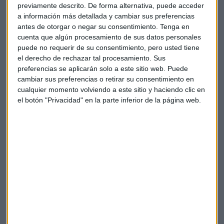
pérdidas netas de 393 millones
de euros frente a las
previamente descrito. De forma alternativa, puede acceder
ganancias de 841 millones de hace un año.
a información más detallada y cambiar sus preferencias
antes de otorgar o negar su consentimiento.
Tenga en
Además, la empresa destaca
tres áreas de negocio
,
cuenta que algún procesamiento de sus datos personales
Energía, Química y Exploración y Producción, demostrando
puede no requerir de su consentimiento, pero usted tiene
el derecho de rechazar tal procesamiento. Sus
resiliencia en un segundo trimestre del año marcado por un
preferencias se aplicarán solo a este sitio web. Puede
entorno de mercado difícil.
cambiar sus preferencias o retirar su consentimiento en
cualquier momento volviendo a este sitio y haciendo clic en
Sostenibilidad
el botón "Privacidad" en la parte inferior de la página web.
Las
inversiones sostenibles han representado el 39%
de un total de 276 millones de euros, frente a los 218
millones del mismo periodo en 2022, gracias a la estrategia
de "
Cepsa Positive Motion
".
Además, la compañía avanza en el anuncio de la
construcción del
mayor planeta de amoniaco verde de
Europa
, con una inversión de 1.000 millones d euros.
Creando así nuevas alianzas para conectar el sur y el norte
de Europa con hidrógeno verde.