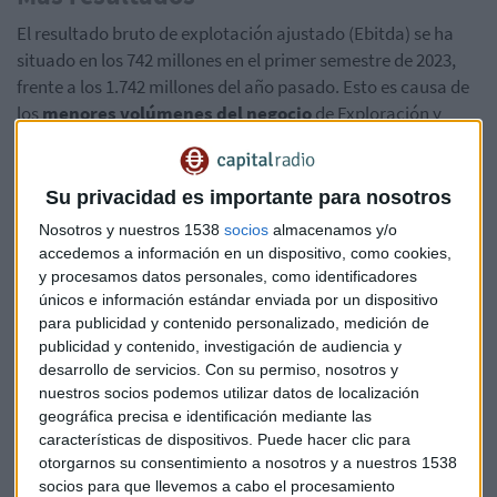
El resultado bruto de explotación ajustado (Ebitda) se ha
situado en los 742 millones en el primer semestre de 2023,
frente a los 1.742 millones del año pasado. Esto es causa de
los
menores volúmenes del negocio
de Exploración y
Producción tras la venta de los activos en Abu Dabi y la
disminución de los precios del crudo.
Su privacidad es importante para nosotros
En cuanto a la
deuda neta
, esta se ha reducido a
2.500
Nosotros y nuestros 1538
socios
almacenamos y/o
millones de euros
, con una ratio de apalancamiento que
accedemos a información en un dispositivo, como cookies,
aumentó a 1,4 veces, por el menor Ebitda tras la venta de
y procesamos datos personales, como identificadores
activos a Abu Dabi. La liquidez se mantiene sólida en 4.100
únicos e información estándar enviada por un dispositivo
millones de euros, lo que cubre 4,3 años de vencimientos de
para publicidad y contenido personalizado, medición de
deuda.
publicidad y contenido, investigación de audiencia y
desarrollo de servicios.
Con su permiso, nosotros y
nuestros socios podemos utilizar datos de localización
Por otro lado, los
márgenes de refino
se mantiene en
geográfica precisa e identificación mediante las
buenos niveles, aunque más bajos que los del primer
características de dispositivos. Puede hacer clic para
semestre de hace un año y se reducen a los 7,6 dólares por
otorgarnos su consentimiento a nosotros y a nuestros 1538
barril. De esta forma, el grupo cierra el semestre con unas
socios para que llevemos a cabo el procesamiento