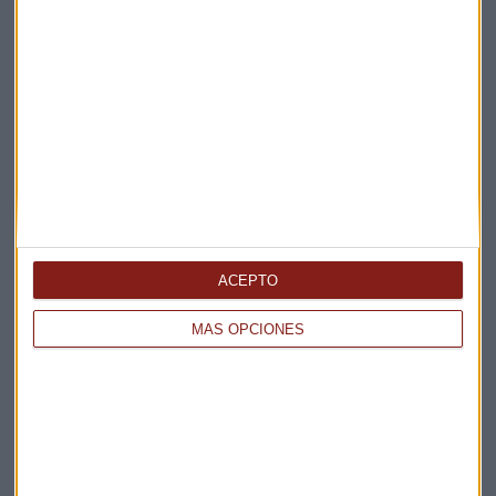
Elige los boletines a los que suscribirte
*
Apertura
La Magia de la Publicidad
Claves ESG
Acepto la
política de privacidad
. *
ACEPTO
¡Suscribirme!
MÁS OPCIONES
EN DIRECTO
@CAPITALRADIOB