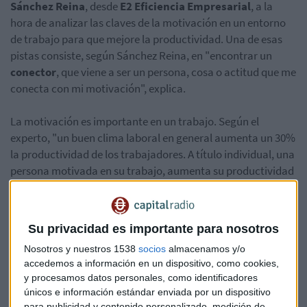
Sánchez Reina
, desde
E2 Eficiencia Empresarial
, a la
hora de analizar las claves de la motivación en un entorno
de trabajo para que mejore la productividad. Una de esas
pistas consiste, según Sánchez Reina, en "encontrar un
conector
, que viene a ser un persona, cosa o actitud que me
conecta con mi motivación", explica.
La motivación es importante en un trabajo. Según el
experto, "un buen clima laboral en general aumenta un 30%
la productividad de los trabajadores. A título individual, una
persona motivada en su trabajo, aumenta su productividad
en un 60%".
Escuche en el siguiente la entrevista completa a Daniel
Su privacidad es importante para nosotros
Sánchez Reina y las claves de la motivación y pistas a
Nosotros y nuestros 1538
socios
almacenamos y/o
perseguir:
accedemos a información en un dispositivo, como cookies,
y procesamos datos personales, como identificadores
únicos e información estándar enviada por un dispositivo
para publicidad y contenido personalizado, medición de