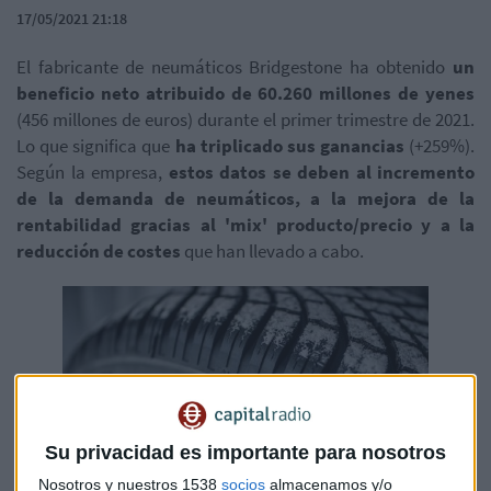
17/05/2021 21:18
El fabricante de neumáticos Bridgestone ha obtenido
un
beneficio neto atribuido de 60.260 millones de yenes
(456 millones de euros) durante el primer trimestre de 2021.
Lo que significa que
ha triplicado sus ganancias
(+259%).
Según la empresa,
estos datos se deben al incremento
de la demanda de neumáticos, a la mejora de la
rentabilidad gracias al 'mix' producto/precio y a la
reducción de costes
que han llevado a cabo.
Su privacidad es importante para nosotros
Nosotros y nuestros 1538
socios
almacenamos y/o