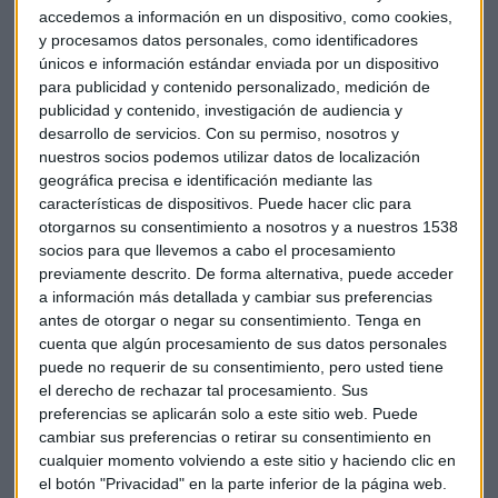
accedemos a información en un dispositivo, como cookies,
y procesamos datos personales, como identificadores
únicos e información estándar enviada por un dispositivo
La empresa facturó 756.893 millones de yenes
(5.734
para publicidad y contenido personalizado, medición de
millones de euros) los tres primeros meses del año a nivel
publicidad y contenido, investigación de audiencia y
internacional, lo que supone
un aumento del 7'2%
en
desarrollo de servicios.
Con su permiso, nosotros y
comparación con los primeros tres meses del año pasado.
nuestros socios podemos utilizar datos de localización
geográfica precisa e identificación mediante las
Bridgestone tuvo un beneficio operativo de 80.910
características de dispositivos. Puede hacer clic para
millones de yenes
(613 millones de euros) durante el
otorgarnos su consentimiento a nosotros y a nuestros 1538
socios para que llevemos a cabo el procesamiento
primer cuarto del ejercicio actual, un 107% de crecimiento
previamente descrito. De forma alternativa, puede acceder
en la comparativa interanual.
a información más detallada y cambiar sus preferencias
antes de otorgar o negar su consentimiento.
Tenga en
Cuál es la previsión de la compañía
cuenta que algún procesamiento de sus datos personales
para 2021
puede no requerir de su consentimiento, pero usted tiene
el derecho de rechazar tal procesamiento. Sus
La multinacional japonesa de
neumáticos
prevé que para el
preferencias se aplicarán solo a este sitio web. Puede
resto del año, contabilicen un beneficio neto atribuido de
cambiar sus preferencias o retirar su consentimiento en
261.000 millones de yenes (1.977 millones de euros), y una
cualquier momento volviendo a este sitio y haciendo clic en
el botón "Privacidad" en la parte inferior de la página web.
cifra de negocio de 3'01 billones de yenes (22.803 millones de