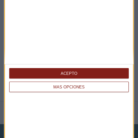
¡Suscribirme!
EN DIRECTO
@CAPITALRADIOB
ACEPTO
MÁS OPCIONES
NOTICIAS RELACIONADAS