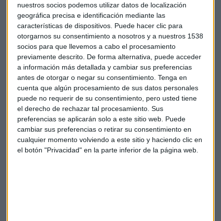
grandes sellos discográficos.
nuestros socios podemos utilizar datos de localización
geográfica precisa e identificación mediante las
El gigante de la tecnología está apostando por segunda vez
características de dispositivos. Puede hacer clic para
en dos décadas por un sistema que persuade a millones de
otorgarnos su consentimiento a nosotros y a nuestros 1538
socios para que llevemos a cabo el procesamiento
personas en todo el mundo para cambiar la forma en la que
previamente descrito. De forma alternativa, puede acceder
escuchan y pagan por la música. En 2003, iTunes Music
a información más detallada y cambiar sus preferencias
Store hizo posible la descarga de canciones individuales e
antes de otorgar o negar su consentimiento.
Tenga en
hizo iTunes la tienda de música más grande del planeta.
cuenta que algún procesamiento de sus datos personales
puede no requerir de su consentimiento, pero usted tiene
el derecho de rechazar tal procesamiento. Sus
preferencias se aplicarán solo a este sitio web. Puede
cambiar sus preferencias o retirar su consentimiento en
cualquier momento volviendo a este sitio y haciendo clic en
Suscríbete a nuestros boletines
el botón "Privacidad" en la parte inferior de la página web.
Te enviaremos las noticias más importantes del día