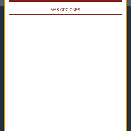
MÁS OPCIONES
Capital Radio
Noticias
Eventos
Consultorios
Programas y podcasts
Contacto & Legal
Contacto