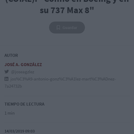
su 737 Max 8"
Guardar
AUTOR
JOSÉ A. GONZÁLEZ
@joseagzlez
jos%C3%A9-antonio-gonz%C3%A1lez-mart%C3%ADnez-
7a24732b
TIEMPO DE LECTURA
1 min
14/03/2019 09:03