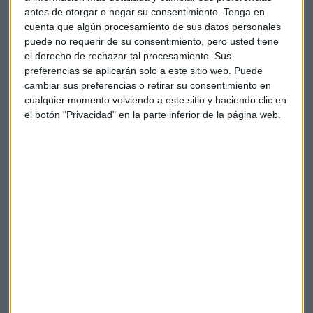
Además, en alguno de estos centros más pequeños, se
antes de otorgar o negar su consentimiento.
Tenga en
reparte también comida, que es un bien de primera
cuenta que algún procesamiento de sus datos personales
necesidad. Un servicio que estos días se ha visto colapsado
puede no requerir de su consentimiento, pero usted tiene
el derecho de rechazar tal procesamiento. Sus
en alguna ocasión.
preferencias se aplicarán solo a este sitio web. Puede
cambiar sus preferencias o retirar su consentimiento en
La respuesta de Amazon ha sido la de permitir el teletrabajo
cualquier momento volviendo a este sitio y haciendo clic en
a la gente de Recursos Humanos, que han comenzado este
el botón "Privacidad" en la parte inferior de la página web.
miércoles.
En cuanto a sus trabajadores, los que puedan
trabajar en
remoto
ya están teletrabajando desde sus casas. A los que
no pueden, les ha ofrecido cobrar 2 euros más por hora
hasta finales de abril.
No permite los envíos a sus almacenes
de productos que no sean de primera
necesidad
Y además, Amazon ha tomado
una decisión sin