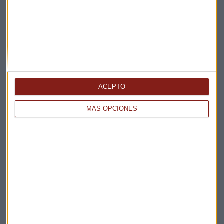
La Magia de la Publicidad
Claves ESG
Acepto la
política de privacidad
. *
¡Suscribirme!
ACEPTO
MÁS OPCIONES
EN DIRECTO
@CAPITALRADIOB