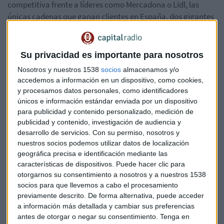
competitiva frente a líderes como Mercadona o Lidl, las
únicas cadenas que ganan clientes en España, dos gigantes
que han hecho importantes inversiones para abrir nuevas
tiendas y renovar las que ya funcionan.
Su privacidad es importante para nosotros
CAMBIOS EN SU CÚPULA DIRECTIVA
Nosotros y nuestros 1538
socios
almacenamos y/o
accedemos a información en un dispositivo, como cookies,
De ahí todos los cambios en su cúpula directiva. Mikhail
y procesamos datos personales, como identificadores
Fridman está formando un equipo capaz de impulsar un
únicos e información estándar enviada por un dispositivo
giro de 180 grados en la compañía. Todo empezó con el
para publicidad y contenido personalizado, medición de
publicidad y contenido, investigación de audiencia y
cambio de CEO a finales de agosto, cuando
Antonio Coto
desarrollo de servicios.
Con su permiso, nosotros y
sustituyó a Ricardo Currás
al frente de la compañía. Dos
nuestros socios podemos utilizar datos de localización
meses después,
DuCharme sustituyó a Ana María Llopis
geográfica precisa e identificación mediante las
en la presidencia de la compañía tras el que se recuerda
características de dispositivos. Puede hacer clic para
como el día fatídico de DIA en su historia bursátil.
otorgarnos su consentimiento a nosotros y a nuestros 1538
socios para que llevemos a cabo el procesamiento
Los últimos movimientos van alineados con el objetivo de
previamente descrito. De forma alternativa, puede acceder
a información más detallada y cambiar sus preferencias
mejorar las cuentas de DIA, reforzar su presencia en sus
antes de otorgar o negar su consentimiento.
Tenga en
mercados clave y mejorar su competitividad. En esa fila,