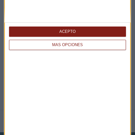
¡Suscribirme!
ACEPTO
EN DIRECTO
MÁS OPCIONES
@CAPITALRADIOB
NOTICIAS RELACIONADAS