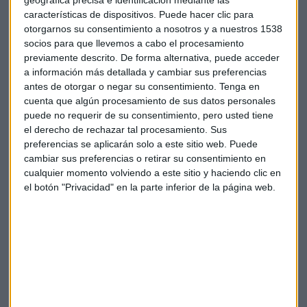
a pesar de haber decidido en 2016 continuar en el mercado
características de dispositivos. Puede hacer clic para
en Shangai tras cerrar su filial en Pekín, aún acumulando
otorgarnos su consentimiento a nosotros y a nuestros 1538
unas pérdidas de más de 65 millones de euros.
socios para que llevemos a cabo el procesamiento
previamente descrito. De forma alternativa, puede acceder
a información más detallada y cambiar sus preferencias
antes de otorgar o negar su consentimiento.
Tenga en
cuenta que algún procesamiento de sus datos personales
puede no requerir de su consentimiento, pero usted tiene
el derecho de rechazar tal procesamiento. Sus
Suscríbete a nuestros boletines
preferencias se aplicarán solo a este sitio web. Puede
Te enviaremos las noticias más importantes del día
cambiar sus preferencias o retirar su consentimiento en
cualquier momento volviendo a este sitio y haciendo clic en
el botón "Privacidad" en la parte inferior de la página web.