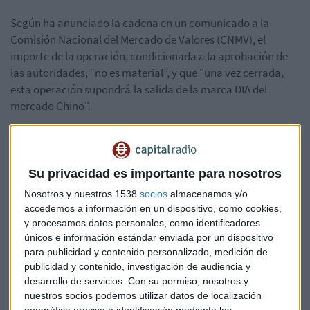
Según ha anunciado la cadena en un comunicado a la
Comisión Nacional del Mercado de Valores (CNMV), el
importe de la operación, condicionada a la aprobación de
las autoridades, “no es material”, y que "u
na vez cerrada,
esta operación supondrá
la salida de la marca DIA del
mercado Chino".
DIA cerró 2017 con unas pérdidas de 26,6 millones de
euros en Shanghai, más del doble que las del año
anterior
, lo que hace que, desde su llegada al mercado
Su privacidad es importante para nosotros
Chino, haya perdido más de 60 millones de euros.
Nosotros y nuestros 1538
socios
almacenamos y/o
accedemos a información en un dispositivo, como cookies,
La compañía cerrará las más de 370 tiendas que tiene en el
y procesamos datos personales, como identificadores
país y mantendrá su negocio en el resto de países: España,
únicos e información estándar enviada por un dispositivo
para publicidad y contenido personalizado, medición de
Brasil, Argentina y Portugal.
publicidad y contenido, investigación de audiencia y
desarrollo de servicios.
Con su permiso, nosotros y
A finales de febrero, la marca ya había informado de
nuestros socios podemos utilizar datos de localización
negociaciones avanzadas para vender el negocio en China,
geográfica precisa e identificación mediante las