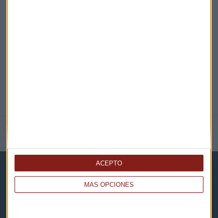
EN DIRECTO
@CAPITALRADIOB
NOTICIAS RELACIONADAS
ACEPTO
MÁS OPCIONES
Capital Radio