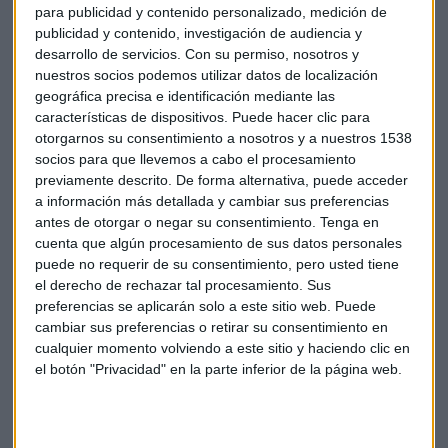
para publicidad y contenido personalizado, medición de
Con esta ya son 12 las compañías que han cambiado su
publicidad y contenido, investigación de audiencia y
política o han cancelado contratos con el sector
desarrollo de servicios.
Con su permiso, nosotros y
armamentístico, como Delta Airlines que enfadó a los
nuestros socios podemos utilizar datos de localización
republicanos de Georgia al cancelar los descuentos a
geográfica precisa e identificación mediante las
miembros de la
Asociación Nacional del Rifle
características de dispositivos. Puede hacer clic para
otorgarnos su consentimiento a nosotros y a nuestros 1538
.
socios para que llevemos a cabo el procesamiento
previamente descrito. De forma alternativa, puede acceder
Un jarro de agua fría para la industria armamentística que
a información más detallada y cambiar sus preferencias
no es otra cosa que una expresión de la gran polarización
antes de otorgar o negar su consentimiento.
Tenga en
política que caracteriza el panorama estadounidense
cuenta que algún procesamiento de sus datos personales
actual.
puede no requerir de su consentimiento, pero usted tiene
el derecho de rechazar tal procesamiento. Sus
preferencias se aplicarán solo a este sitio web. Puede
EEUU
Industria armamentística
cambiar sus preferencias o retirar su consentimiento en
cualquier momento volviendo a este sitio y haciendo clic en
Asociación Nacional del Rifle
Sporting Goods
el botón "Privacidad" en la parte inferior de la página web.