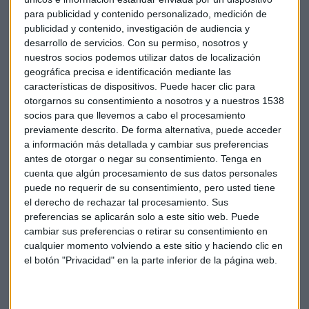
Aún así, Carbures confirmó su intención de saltar al
para publicidad y contenido personalizado, medición de
Mercado Continuo y anunció cambios en sus estados
publicidad y contenido, investigación de audiencia y
financieros. "El consejo de administración de Carbures ha
desarrollo de servicios.
Con su permiso, nosotros y
tenido conocimiento de dudas comunicadas por PwC a la
nuestros socios podemos utilizar datos de localización
luz de determinada información adicional que ha llegado a
geográfica precisa e identificación mediante las
su conocimiento acerca del carácter de la relación de la
características de dispositivos. Puede hacer clic para
otorgarnos su consentimiento a nosotros y a nuestros 1538
matriz, Carbures Europe, en el desarrollo de su actividad en
socios para que llevemos a cabo el procesamiento
España con entidades consideradas como terceros hasta la
previamente descrito. De forma alternativa, puede acceder
actualidad", explicó.
a información más detallada y cambiar sus preferencias
antes de otorgar o negar su consentimiento.
Tenga en
Según la compañía, estas entidades formaban parte de lo
cuenta que algún procesamiento de sus datos personales
que denomina su "cluster" tecnológico (empresas con las
puede no requerir de su consentimiento, pero usted tiene
que se mantienen alianzas estratégicas y que han
el derecho de rechazar tal procesamiento. Sus
preferencias se aplicarán solo a este sitio web. Puede
evolucionado al mismo tiempo que Carbures y que
cambiar sus preferencias o retirar su consentimiento en
participan en la cadena de valor de los mismos productos y
cualquier momento volviendo a este sitio y haciendo clic en
servicios que la firma) y en el caso de que pudiesen
el botón "Privacidad" en la parte inferior de la página web.
considerarse que no son terceros, podrían afectar a la
exactitud de la información financiera remitida al MAB.