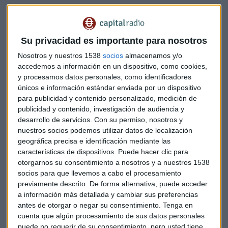
'criptos'
La pandemia ha acelerado la digitalización en España.
Su privacidad es importante para nosotros
Personas que no confiaban en pagar online ahora lo hacen
más de una vez al dia, esta situación ha hecho que la
Nosotros y nuestros 1538
socios
almacenamos y/o
irrupción de los
bancos digitales
sea inminente.
accedemos a información en un dispositivo, como cookies,
y procesamos datos personales, como identificadores
En este contexto es en el que ha nacido
Divilo,
con el animo
únicos e información estándar enviada por un dispositivo
para publicidad y contenido personalizado, medición de
de hacer mas sencillo el dia a dia de pymes y autónomos.
publicidad y contenido, investigación de audiencia y
desarrollo de servicios.
Con su permiso, nosotros y
¿Cual es la novedad?
nuestros socios podemos utilizar datos de localización
Los autónomos pueden gestionar todo el sistema a través
geográfica precisa e identificación mediante las
características de dispositivos. Puede hacer clic para
del móvil. El smartphone, ese gran compañero de todos, es
otorgarnos su consentimiento a nosotros y a nuestros 1538
aquí el protagonista.
socios para que llevemos a cabo el procesamiento
previamente descrito. De forma alternativa, puede acceder
La fórmula pasa por
dejar el datáfono para pasar al
a información más detallada y cambiar sus preferencias
teléfono
. Acercando la tarjeta a un movil los negocios
antes de otorgar o negar su consentimiento.
Tenga en
podrán cobrar directamente al cliente. El coste es de 0,45
cuenta que algún procesamiento de sus datos personales
céntimos por transacción.
puede no requerir de su consentimiento, pero usted tiene