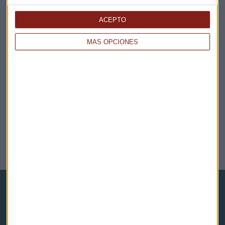
EN DIRECTO
ACEPTO
MÁS OPCIONES
@CAPITALRADIOB
NOTICIAS RELACIONADAS