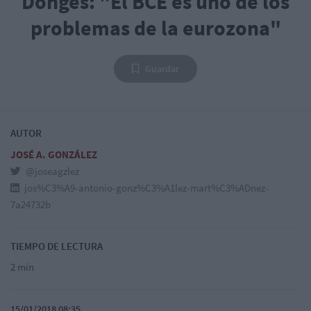
Donges: "El BCE es uno de los
problemas de la eurozona"
Guardar
AUTOR
JOSÉ A. GONZÁLEZ
@joseagzlez
jos%C3%A9-antonio-gonz%C3%A1lez-mart%C3%ADnez-
7a24732b
TIEMPO DE LECTURA
2 min
15/01/2018 08:35