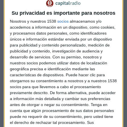
Su privacidad es importante para nosotros
Nosotros y nuestros 1538
socios
almacenamos y/o
accedemos a información en un dispositivo, como cookies,
y procesamos datos personales, como identificadores
“No tiene ningún sentido que la política económica europea
únicos e información estándar enviada por un dispositivo
sea más expansiva que hace unos años. Si demora más su
para publicidad y contenido personalizado, medición de
salida de la política expansiva será negativo”, añade
publicidad y contenido, investigación de audiencia y
Donges. Esta es uno de los cambios que Europa necesita y
desarrollo de servicios.
Con su permiso, nosotros y
“para ello es necesario un gobierno estable en Alemania.
nuestros socios podemos utilizar datos de localización
geográfica precisa e identificación mediante las
Explica, también, que la política actual del BCE “es un
características de dispositivos. Puede hacer clic para
problema para la zona euro”.
otorgarnos su consentimiento a nosotros y a nuestros 1538
socios para que llevemos a cabo el procesamiento
En cuanto a Alemania, “hasta marzo o abril no habrá
previamente descrito. De forma alternativa, puede acceder
gobierno” en opinión del catedrático emérito de la
a información más detallada y cambiar sus preferencias
Universidad de Colonia. Sin embargo, esta parálisis política
antes de otorgar o negar su consentimiento.
Tenga en
de más de 100 días en la locomotora europea no ha
cuenta que algún procesamiento de sus datos personales
puede no requerir de su consentimiento, pero usted tiene
afectado a la economía nacional.
el derecho de rechazar tal procesamiento. Sus