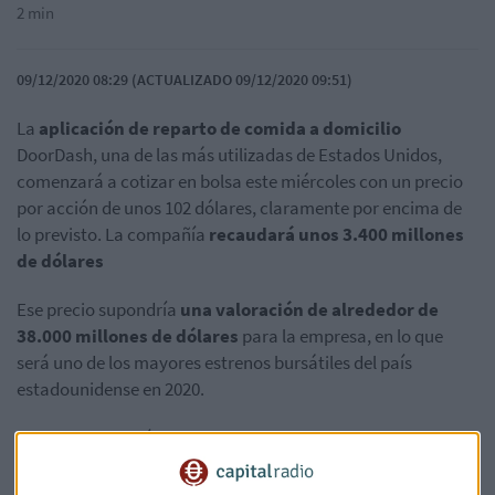
2 min
09/12/2020 08:29 (ACTUALIZADO 09/12/2020 09:51)
La
aplicación de
reparto de comida a domicilio
DoorDash, una de las más utilizadas de Estados Unidos,
comenzará a cotizar en bolsa este miércoles con un precio
por acción de unos 102 dólares, claramente por encima de
lo previsto. La compañía
recaudará unos 3.400 millones
de dólares
Ese precio supondría
una valoración de alrededor de
38.000 millones de dólares
para la empresa, en lo que
será uno de los mayores estrenos bursátiles del país
estadounidense en 2020.
DoorDash se había propuesto vender 33 millones de
acciones a un
precio de entre 90 y 95 dólares cada una
, y
anteriormente había apuntado a un rango de precios de