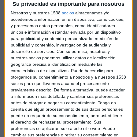
Su privacidad es importante para nosotros
entre 75 y 85 dólares. Finalmente, unos 102 dólares será el
precio de cada título.
Nosotros y nuestros 1538
socios
almacenamos y/o
accedemos a información en un dispositivo, como cookies,
y procesamos datos personales, como identificadores
Aumento de los ingresos pese a la
únicos e información estándar enviada por un dispositivo
pandemia
para publicidad y contenido personalizado, medición de
publicidad y contenido, investigación de audiencia y
La firma
ingresó 1.916 millones de dólares
en los
desarrollo de servicios.
Con su permiso, nosotros y
primeros nueve meses de 2020, más del cuádruple de los que
nuestros socios podemos utilizar datos de localización
logró en el mismo periodo de 2019.
geográfica precisa e identificación mediante las
características de dispositivos. Puede hacer clic para
Ese dato ha contrarrestado los efectos de la pandemia y ha
otorgarnos su consentimiento a nosotros y a nuestros 1538
permitido a DoorDash
reducir sus pérdidas acumuladas
socios para que llevemos a cabo el procesamiento
previamente descrito. De forma alternativa, puede acceder
desde los 534 millones de dólares en los primeros nueve
a información más detallada y cambiar sus preferencias
meses de 2019 hasta 149 millones.
antes de otorgar o negar su consentimiento.
Tenga en
cuenta que algún procesamiento de sus datos personales
La oferta pública de DoorDash está dirigida por
Goldman
puede no requerir de su consentimiento, pero usted tiene
Sachs Group y JP Morgan
Chase, con Barclays, Deutsche
el derecho de rechazar tal procesamiento. Sus
Bank AG, RBC Capital Markets y UBS Group AG también en el
preferencias se aplicarán solo a este sitio web. Puede
acuerdo.
cambiar sus preferencias o retirar su consentimiento en