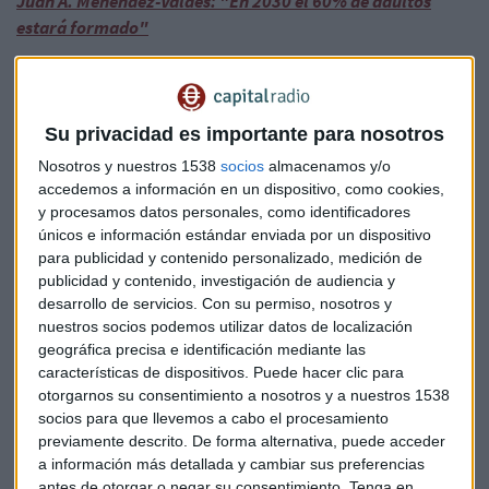
Juan A. Menéndez-Valdés: "En 2030 el 60% de adultos
estará formado"
Se estiman en 120.000 empleos en el sector de la tecnología,
los que no pueden ser cubiertos, pero esto se agrava segun
Ruiz
pues "para 2025 será de un millón trescientas mil
Su privacidad es importante para nosotros
personas" y apostilla "es una oportunidad enorme para el
Nosotros y nuestros 1538
socios
almacenamos y/o
país". En España se están concentrando muchos de los
accedemos a información en un dispositivo, como cookies,
centros de excelencia de diferentes empresas de
y procesamos datos personales, como identificadores
vanguardia, lo cual agrava la falta de profesionales del
únicos e información estándar enviada por un dispositivo
sector TIC.
para publicidad y contenido personalizado, medición de
publicidad y contenido, investigación de audiencia y
desarrollo de servicios.
Con su permiso, nosotros y
Un millón trescientas mil personas han
nuestros socios podemos utilizar datos de localización
accedido a la plataforma de formación de
geográfica precisa e identificación mediante las
Microsoft España
características de dispositivos. Puede hacer clic para
otorgarnos su consentimiento a nosotros y a nuestros 1538
Sobre la necesidad de entrar en procesos de upskilling y
socios para que llevemos a cabo el procesamiento
reskilling, menos de la mitad de las empresas tienen un plan
previamente descrito. De forma alternativa, puede acceder
al respecto. La mejor forma de avanzar en este sentido es la
a información más detallada y cambiar sus preferencias
antes de otorgar o negar su consentimiento.
Tenga en