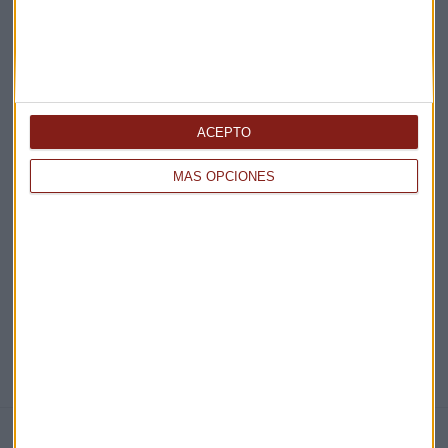
Acepto la
política de privacidad
. *
¡Suscribirme!
ACEPTO
EN DIRECTO
MÁS OPCIONES
@CAPITALRADIOB
NOTICIAS RELACIONADAS