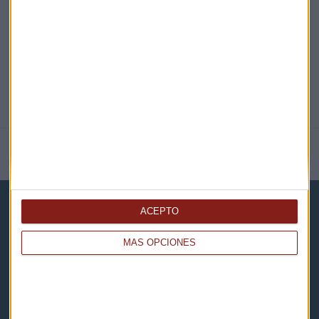
@CAPITALRADIOB
NOTICIAS RELACIONADAS
ACEPTO
MÁS OPCIONES
Capital Radio
Noticias