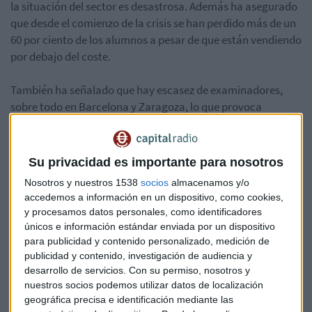
la situación del sector es desastrosa. Además ha asegurado
que desde el comienzo de la crisis se han perdido más de un
60 por ciento de los alumnos a pesar de que están vendiendo
por debajo del coste.
También ha señalado que hay escasez de examinadores,
sobre todo en Barcelona y Zaragoza, lo que provoca
retrasos en sus aprobados y también en sus admisiones
Esta es la intervención de José Miguel Báez en Capital
Su privacidad es importante para nosotros
Radio:
Nosotros y nuestros 1538
socios
almacenamos y/o
accedemos a información en un dispositivo, como cookies,
y procesamos datos personales, como identificadores
únicos e información estándar enviada por un dispositivo
para publicidad y contenido personalizado, medición de
publicidad y contenido, investigación de audiencia y
Motor
Autoescuelas
desarrollo de servicios.
Con su permiso, nosotros y
nuestros socios podemos utilizar datos de localización
Onfederación Nacional de Autoescuelas
José Miguel Báez
geográfica precisa e identificación mediante las