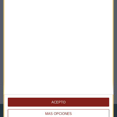
¡Suscribirme!
EN DIRECTO
@CAPITALRADIOB
NOTICIAS RELACIONADAS
ACEPTO
MÁS OPCIONES