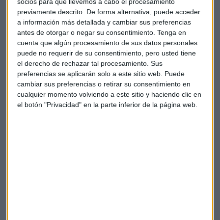
socios para que llevemos a cabo el procesamiento
previamente descrito. De forma alternativa, puede acceder
La compañía británica, que c
olaboró con la campaña de
a información más detallada y cambiar sus preferencias
Donald Trump
ante los comicios presidenciales de 2016,
antes de otorgar o negar su consentimiento.
Tenga en
usó dicha información para desarrollar un programa
cuenta que algún procesamiento de sus datos personales
puede no requerir de su consentimiento, pero usted tiene
informático destinado a predecir las decisiones de los
el derecho de rechazar tal procesamiento. Sus
votantes e influir en ellas.
preferencias se aplicarán solo a este sitio web. Puede
cambiar sus preferencias o retirar su consentimiento en
cualquier momento volviendo a este sitio y haciendo clic en
En 2011, Facebook se comprometió a solicitar el
el botón "Privacidad" en la parte inferior de la página web.
consentimiento de sus usuarios antes de hacer
determinados cambios en las preferencias de privacidad de
sus usuarios, como parte de un acuerdo con el Estado, que
acusaba a la firma
de abusar de los consumidores
al
compartir con terceras empresas más información de la
autorizada.
Quebrantar ese acuerdo podría conllevarle a la tecnológica
una multa de 40.000 dólares por violación.