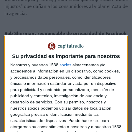
injustos" que dañan a los consumidores al violar el Acta de
la agencia.
Rob Sherman, responsable de privacidad de Facebook
,
declaró a la cadena financiera CNBC que la tecnológica está
"firmemente comprometida a proteger la información de la
gente" y que aprecia la "oportunidad de responder a las
Su privacidad es importante para nosotros
preguntas" que puedan tener las autoridades
Nosotros y nuestros 1538
socios
almacenamos y/o
estadounidenses.
accedemos a información en un dispositivo, como cookies,
y procesamos datos personales, como identificadores
únicos e información estándar enviada por un dispositivo
Hace apenas una semana, después de que saliera a la luz la
para publicidad y contenido personalizado, medición de
polémica filtración, versiones de prensa apuntaban que la
publicidad y contenido, investigación de audiencia y
FTC estaba investigando si
Facebook violó los términos
desarrollo de servicios.
Con su permiso, nosotros y
nuestros socios podemos utilizar datos de localización
de su contrato de consentimiento
, establecido en 2011, al
geográfica precisa e identificación mediante las
proveer datos de sus usuarios a Cambridge Analytica en
características de dispositivos. Puede hacer clic para
2014.
otorgarnos su consentimiento a nosotros y a nuestros 1538