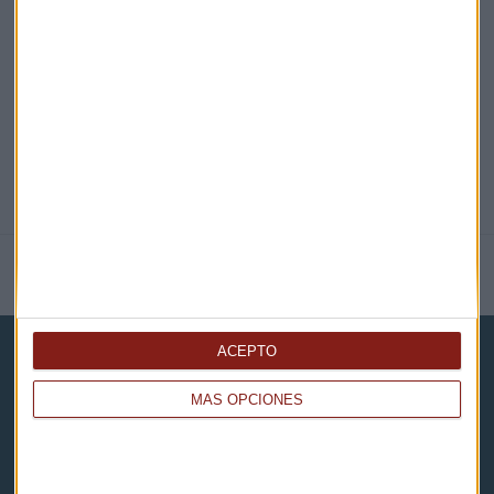
@CAPITALRADIOB
NOTICIAS RELACIONADAS
ACEPTO
MÁS OPCIONES
Capital Radio