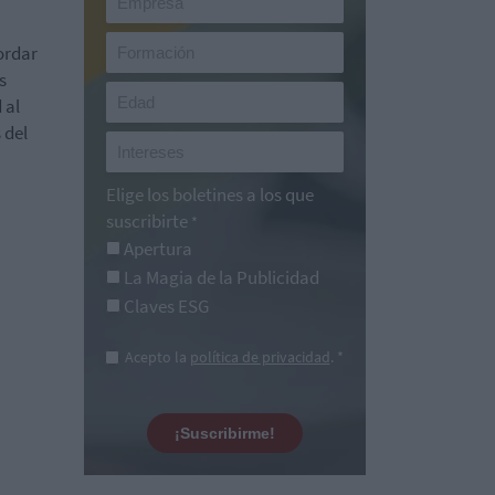
ordar
s
 al
 del
Elige los boletines a los que
suscribirte
*
Apertura
La Magia de la Publicidad
Claves ESG
Acepto la
política de privacidad
. *
¡Suscribirme!