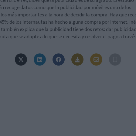
cen clic en él, dicen que la publicidad es de su agrado. El estudio
n recoge datos como que la publicidad por móvil es uno de los
los más importantes a la hora de decidir la compra. Hay que rec
 45% de los internautas ha hecho alguna compra por Internet. Iné
también explica que la publicidad tiene dos retos: dar publicidad
auta que se adapte a lo que se necesita y resolver el pago a través