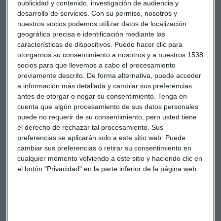
publicidad y contenido, investigación de audiencia y
El principal objetivo es la promoción de la marca España.
desarrollo de servicios.
Con su permiso, nosotros y
nuestros socios podemos utilizar datos de localización
También pretenden internacionalizar el grupo, ya que hoy
geográfica precisa e identificación mediante las
en día solo cuentan con grandes almacenes en España y
características de dispositivos. Puede hacer clic para
Portugal. Algunas filiales como Sfera o Viaje El Corte Inglés
otorgarnos su consentimiento a nosotros y a nuestros 1538
tienen presencia en otros países. Además, Reino Unido,
socios para que llevemos a cabo el procesamiento
Irlanda, Francia y Holanda, pueden adquirir productos de la
previamente descrito. De forma alternativa, puede acceder
compañía a través de su página web.
a información más detallada y cambiar sus preferencias
antes de otorgar o negar su consentimiento.
Tenga en
cuenta que algún procesamiento de sus datos personales
Bolsa
China
Economía
El Corte Inglés
puede no requerir de su consentimiento, pero usted tiene
el derecho de rechazar tal procesamiento. Sus
Mercados
Finanzas
preferencias se aplicarán solo a este sitio web. Puede
cambiar sus preferencias o retirar su consentimiento en
cualquier momento volviendo a este sitio y haciendo clic en
el botón "Privacidad" en la parte inferior de la página web.
Suscríbete a nuestros boletines