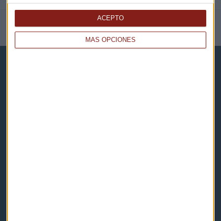
ACEPTO
NOTICIAS RELACIONADAS
MÁS OPCIONES
Capital Radio
Noticias
Eventos
Consultorios
Programas y podcasts