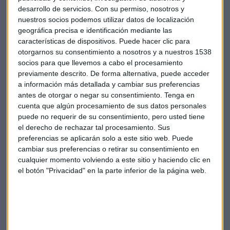
5.7 pulgadas super Amoled Quad HD. Incorpora, además,
desarrollo de servicios.
Con su permiso, nosotros y
nuestros socios podemos utilizar datos de localización
mayor capacidad para guardarlo todo con una memoria
geográfica precisa e identificación mediante las
interna de 32GB ampliables hasta 160 GB. Otro de sus
características de dispositivos. Puede hacer clic para
puntos fuertes es la cámara, que gracias a sus 16
otorgarnos su consentimiento a nosotros y a nuestros 1538
megapíxeles en la cámara trasera, el estabilizador óptico de
socios para que llevemos a cabo el procesamiento
Imagen y la cámara delantera de 3MP y F 1.9, permite
previamente descrito. De forma alternativa, puede acceder
tomarimágenes de más calidad, nítidas y de colores
a información más detallada y cambiar sus preferencias
vivos, así como grabar vídeos en calidad UHD.
antes de otorgar o negar su consentimiento.
Tenga en
cuenta que algún procesamiento de sus datos personales
puede no requerir de su consentimiento, pero usted tiene
Samsung
Note
el derecho de rechazar tal procesamiento. Sus
preferencias se aplicarán solo a este sitio web. Puede
cambiar sus preferencias o retirar su consentimiento en
cualquier momento volviendo a este sitio y haciendo clic en
el botón "Privacidad" en la parte inferior de la página web.
Suscríbete a nuestros boletines
Te enviaremos las noticias más importantes del día