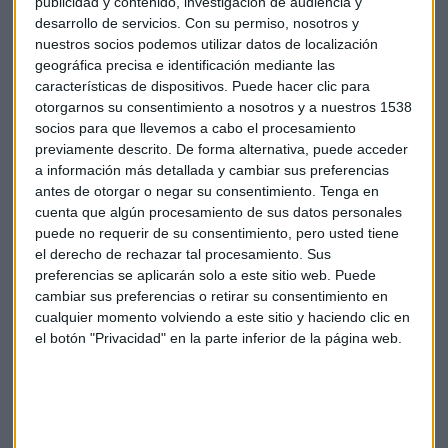
publicidad y contenido, investigación de audiencia y
cual se imponen cada vez más vinculaciones de las cuentas
desarrollo de servicios.
Con su permiso, nosotros y
que posee cada usuario, si se desea disfrutar de menos
nuestros socios podemos utilizar datos de localización
comisiones.
geográfica precisa e identificación mediante las
características de dispositivos. Puede hacer clic para
Así lo anunció
el grupo Santander
durante algunas de las
otorgarnos su consentimiento a nosotros y a nuestros 1538
últimas declaraciones: unificará cada una de sus cuentas en
socios para que llevemos a cabo el procesamiento
Santander One, con lo cual desaparecen algunas
previamente descrito. De forma alternativa, puede acceder
a información más detallada y cambiar sus preferencias
modalidades como la Cuenta 1,2,3 al igual que otras,
antes de otorgar o negar su consentimiento.
Tenga en
además se exigirán más requisitos para poder vincular
cuenta que algún procesamiento de sus datos personales
cuentas y exonerar el pago de comisiones.
puede no requerir de su consentimiento, pero usted tiene
el derecho de rechazar tal procesamiento. Sus
Todos aquellos clientes que tengan cuentas inactivas,
preferencias se aplicarán solo a este sitio web. Puede
deberán cancelar un monto de 20 euros al mes por su
cambiar sus preferencias o retirar su consentimiento en
mantenimiento y aquellos que cuenten con un solo tipo de
cualquier momento volviendo a este sitio y haciendo clic en
ahorro tendrán que pagar 10 euros, aunque se trate de una
el botón "Privacidad" en la parte inferior de la página web.
cuenta que tenga vinculada la nómina o cualquier otro tipo
de ingreso.
Esto es algo que está siendo aplicado por otros bancos