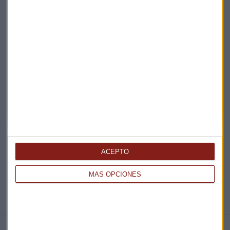
Acepto la
política de privacidad
. *
¡Suscribirme!
EN DIRECTO
@CAPITALRADIOB
ACEPTO
MÁS OPCIONES