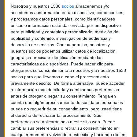
Nosotros y nuestros 1538
socios
almacenamos y/o
accedemos a información en un dispositivo, como cookies,
y procesamos datos personales, como identificadores
únicos e información estándar enviada por un dispositivo
para publicidad y contenido personalizado, medición de
publicidad y contenido, investigación de audiencia y
desarrollo de servicios.
Con su permiso, nosotros y
¿Que cuánto costaba comprar el dominio? ¡12 dólares!
nuestros socios podemos utilizar datos de localización
geográfica precisa e identificación mediante las
características de dispositivos. Puede hacer clic para
"Pensé que eso sería un error, pero pinché en el carrito de la
otorgarnos su consentimiento a nosotros y a nuestros 1538
compra ¡y entró! Pagué sin problema" Lo que ocurrió
socios para que llevemos a cabo el procesamiento
después fue vertiginoso: se actualizó su consola de
previamente descrito. De forma alternativa, puede acceder
búsqueda de Google, y empezó a ver mensajes de los sitios
a información más detallada y cambiar sus preferencias
web asociados y a recibir mensajes dirigidos al propietario
antes de otorgar o negar su consentimiento.
Tenga en
del dominio google.com. Tenía los controles como
cuenta que algún procesamiento de sus datos personales
webmaster.
puede no requerir de su consentimiento, pero usted tiene
el derecho de rechazar tal procesamiento. Sus
preferencias se aplicarán solo a este sitio web. Puede
En pocos segundos, su buzón de correo electrónico se llenó
cambiar sus preferencias o retirar su consentimiento en
de mensajes con información interna de la compañía, que
cualquier momento volviendo a este sitio y haciendo clic en