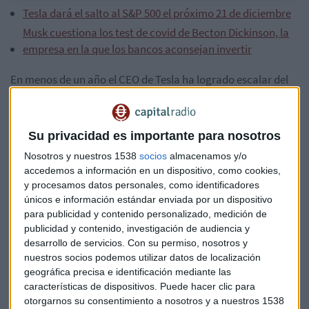
Tesla dará el salto al S&P 500 el próximo 21 de diciembre
Musk cuestiona los test de covid de Becton Dickinson, la
empresa en la que los bancos aconsejan invertir
En menos de un año el CEO de Tesla ha logrado escalar del
puesto 35 al número 2 en el índice de multimillonarios de
Bloomberg. La semana pasada Musk había empujado al
CEO de Facebook, Mark Zuckerberg, al cuarto lugar y ahora
Su privacidad es importante para nosotros
ha desplazado a nada más ni nada menos que al
Nosotros y nuestros 1538
socios
almacenamos y/o
fundador de Microsoft, Bill Gates.
accedemos a información en un dispositivo, como cookies,
y procesamos datos personales, como identificadores
Este lunes el empresario de 49 años ha visto su patrimonio
únicos e información estándar enviada por un dispositivo
neto aumentar en $ 7.200 millones hasta los
128 mil
para publicidad y contenido personalizado, medición de
millones de dólares
gracias a que Tesla ahora formará
publicidad y contenido, investigación de audiencia y
parte del S&P 500. Y ojo, porque esto ha sido en tan solo un
desarrollo de servicios.
Con su permiso, nosotros y
par de semanas porque en lo que llevamos de año, su
nuestros socios podemos utilizar datos de localización
geográfica precisa e identificación mediante las
patrimonio ha aumentado en 100.300 millones de dólares.
características de dispositivos. Puede hacer clic para
otorgarnos su consentimiento a nosotros y a nuestros 1538
El único que supera a Musk ahora es Jeff Bezos, quien reina