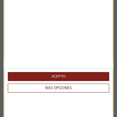
Elige los boletines a los que suscribirte
*
Apertura
La Magia de la Publicidad
Claves ESG
Acepto la
política de privacidad
. *
ACEPTO
MÁS OPCIONES
¡Suscribirme!
EN DIRECTO