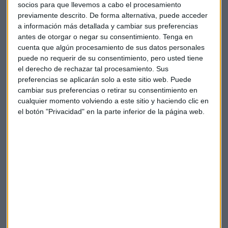
socios para que llevemos a cabo el procesamiento
en el ranking desde 2017. El CEO de Amazon le saca 54 mil
previamente descrito. De forma alternativa, puede acceder
millones de dólares de ventaja. Todavía le faltan unos miles
a información más detallada y cambiar sus preferencias
de millones para quitarle el primer puesto a Bezos pero si la
antes de otorgar o negar su consentimiento.
Tenga en
acción de Tesla sigue al alza,
Musk eventualmente podría
cuenta que algún procesamiento de sus datos personales
convertirse en la persona más rica del mundo.
puede no requerir de su consentimiento, pero usted tiene
el derecho de rechazar tal procesamiento. Sus
¿La acción de Tesla a 1.000 dólares?
preferencias se aplicarán solo a este sitio web. Puede
cambiar sus preferencias o retirar su consentimiento en
El hecho de que Musk haya desplazado a Bill Gates puede
cualquier momento volviendo a este sitio y haciendo clic en
significar el inicio de una nueva era en la tecnología. Julián
el botón "Privacidad" en la parte inferior de la página web.
Coca de MCH Investment Strategies considera que el punto
en el que está Tesla hoy hace recordar a los inicios de
Microsoft cuando iba por delante de todos sus
competidores.
Si bien es cierto que Tesla está por detrás de sus rivales en
cuota de mercado, es
el fabricante de automóviles más
valioso del mundo con una valoración de 500.000
millones
. Y atención al análisis de Dan Ives de la firma