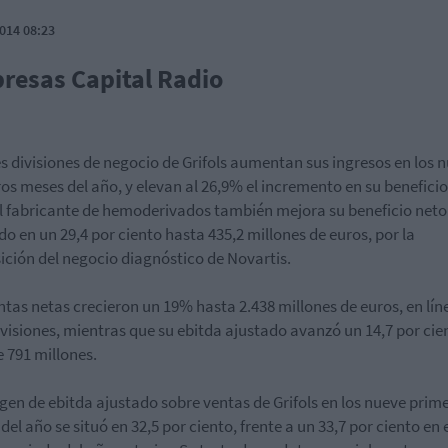
014 08:23
resas Capital Radio
es divisiones de negocio de Grifols aumentan sus ingresos en los 
os meses del año, y elevan al 26,9% el incremento en su beneficio
l fabricante de hemoderivados también mejora su beneficio neto
do en un 29,4 por ciento hasta 435,2 millones de euros, por la
ición del negocio diagnóstico de Novartis.
ntas netas crecieron un 19% hasta 2.438 millones de euros, en lín
evisiones, mientras que su ebitda ajustado avanzó un 14,7 por cie
 791 millones.
gen de ebitda ajustado sobre ventas de Grifols en los nueve prim
del año se situó en 32,5 por ciento, frente a un 33,7 por ciento en 