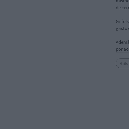
mismo 
de cer
Grifol
gasto 
Además
por ac
Grifo