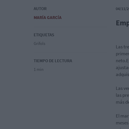
AUTOR
04/11/2
MARÍA GARCÍA
Emp
ETIQUETAS
Grifols
Las tr
primer
neto.E
TIEMPO DE LECTURA
ajusta
1 min
adquis
Las ve
las pr
más de
El mar
meses 