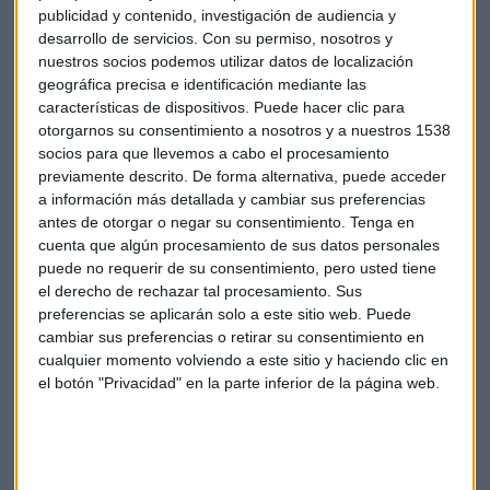
publicidad y contenido, investigación de audiencia y
desarrollo de servicios.
Con su permiso, nosotros y
Además Google ha avisado de que cambiara la forma de
nuestros socios podemos utilizar datos de localización
pagar a sus vicepresidentes a partir del año que viene. A
geográfica precisa e identificación mediante las
partir de 2016 pagara a estos ejecutivos un salario anual y
características de dispositivos. Puede hacer clic para
un pago bianual para cada uno de ellos.
otorgarnos su consentimiento a nosotros y a nuestros 1538
socios para que llevemos a cabo el procesamiento
Javier Uriarte.
previamente descrito. De forma alternativa, puede acceder
a información más detallada y cambiar sus preferencias
antes de otorgar o negar su consentimiento.
Tenga en
cuenta que algún procesamiento de sus datos personales
puede no requerir de su consentimiento, pero usted tiene
el derecho de rechazar tal procesamiento. Sus
preferencias se aplicarán solo a este sitio web. Puede
Google
CFO
cambiar sus preferencias o retirar su consentimiento en
cualquier momento volviendo a este sitio y haciendo clic en
el botón "Privacidad" en la parte inferior de la página web.