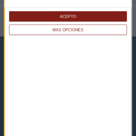
ACEPTO
NOTICIAS RELACIONADAS
MÁS OPCIONES
Capital Radio
Noticias
Eventos
Consultorios
Programas y podcasts