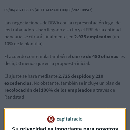
09/06/2021 08:15 (ACTUALIZADO 09/06/2021 08:42)
Las negociaciones de BBVA con la representación legal de
los trabajadores han llegado a su fin y el ERE de la entidad
bancaria se cifrará, finalmente, en
2.935 empleados
(un
10% de la plantilla).
El acuerdo contempla también el
cierre de 480 oficinas
, es
decir, 50 menos que en la propuesta inicial.
El ajuste se hará mediante
2.725 despidos y 210
excedencias
. No obstante, también se incluye
un plan de
recolocación del 100% de los empleados
a través de
Randstad
Desde BBVA estiman que el
coste del proceso será de 960
millones
de euros antes de impuestos, de los que 720
corresponderán al despido colectivo y 240 al cierre de
Su privacidad es importante para nosotros