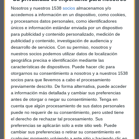
oficinas.
Nosotros y nuestros 1538
socios
almacenamos y/o
Además, han detallado que dicho coste
será registrado
accedemos a información en un dispositivo, como cookies,
durante el segundo trimestre de 2021
y que esperan que
y procesamos datos personales, como identificadores
únicos e información estándar enviada por un dispositivo
tenga un impacto negativo en el ratio Common Equity Tier I
para publicidad y contenido personalizado, medición de
(‘fully loaded’) de aproximadamente 28 puntos básicos.
publicidad y contenido, investigación de audiencia y
desarrollo de servicios.
Con su permiso, nosotros y
Este expediente de regulación de empleo le generarán al
nuestros socios podemos utilizar datos de localización
BBVA unos ahorros estimados de, aproximadamente,
250
geográfica precisa e identificación mediante las
millones de euros anuales
a partir del año 2022 antes de
características de dispositivos. Puede hacer clic para
impuestos, de los que aproximadamente 220 se
otorgarnos su consentimiento a nosotros y a nuestros 1538
corresponden a gastos de personal.
socios para que llevemos a cabo el procesamiento
previamente descrito. De forma alternativa, puede acceder
En 2021, los ahorros estimados serán de aproximadamente
a información más detallada y cambiar sus preferencias
antes de otorgar o negar su consentimiento.
Tenga en
65 millones de euros
antes de impuestos.
cuenta que algún procesamiento de sus datos personales
puede no requerir de su consentimiento, pero usted tiene
BBVA vuelve a niveles previos a la pandemia tras ganar
el derecho de rechazar tal procesamiento. Sus
1.210 millones
preferencias se aplicarán solo a este sitio web. Puede
cambiar sus preferencias o retirar su consentimiento en
863 despidos menos de los previstos
cualquier momento volviendo a este sitio y haciendo clic en