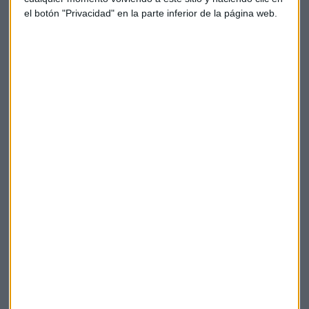
el botón "Privacidad" en la parte inferior de la página web.
La
propuesta inicial
del BBVA, realizada este mismo mes
de abril, contemplaba la salida del grupo de 3.798
trabajadores.
Pero, tras el acuerdo con los sindicatos, la cifra, aunque
sigue suponiendo un 10% de la plantilla de la entidad,
se ha
reducido
hasta los citados 2.935 despidos.
ERE
Bbva
Suscríbete a nuestros boletines
Te enviaremos las noticias más importantes del día