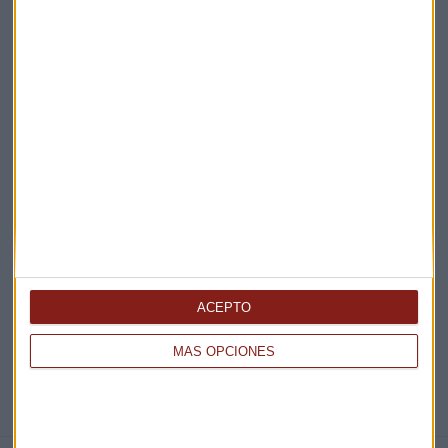
Claves ESG
Acepto la
política de privacidad
. *
¡Suscribirme!
EN DIRECTO
@CAPITALRADIOB
ACEPTO
MÁS OPCIONES