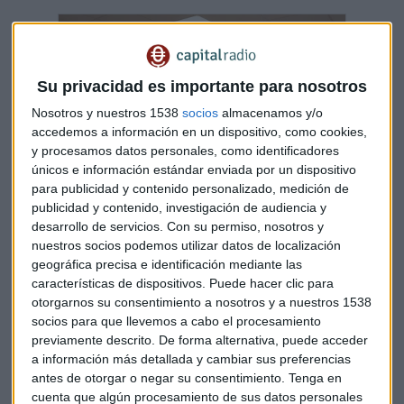
Su privacidad es importante para nosotros
Nosotros y nuestros 1538
socios
almacenamos y/o
accedemos a información en un dispositivo, como cookies,
y procesamos datos personales, como identificadores
únicos e información estándar enviada por un dispositivo
para publicidad y contenido personalizado, medición de
publicidad y contenido, investigación de audiencia y
desarrollo de servicios.
Con su permiso, nosotros y
nuestros socios podemos utilizar datos de localización
La subida del precio del suelo deja a los
geográfica precisa e identificación mediante las
jóvenes fuera del mercado
características de dispositivos. Puede hacer clic para
En España hay suelo finalista para levantar 1,6
otorgarnos su consentimiento a nosotros y a nuestros 1538
millones de viviendas más, lo que daría para
socios para que llevemos a cabo el procesamiento
abastecer al mercado durante 8,6 años, según...
previamente descrito. De forma alternativa, puede acceder
Capital Radio /
/ 2017-02-12
a información más detallada y cambiar sus preferencias
Tras las pérdidas de
19,1 millones de euros
de 2019 por el
antes de otorgar o negar su consentimiento.
Tenga en
cuenta que algún procesamiento de sus datos personales
valor de los terrenos del futuro barrio de
Los Berrocales de