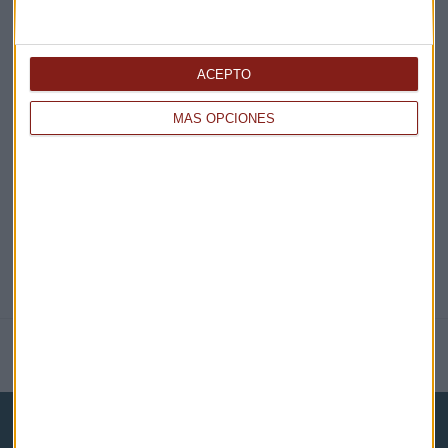
¡Suscribirme!
ACEPTO
EN DIRECTO
MÁS OPCIONES
@CAPITALRADIOB
NOTICIAS RELACIONADAS