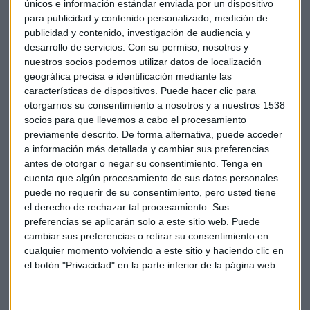
únicos e información estándar enviada por un dispositivo
también están en línea con las expectativas del mercado.
para publicidad y contenido personalizado, medición de
Por su parte, el crédito alcanza 826.707 millones de euros,
publicidad y contenido, investigación de audiencia y
desarrollo de servicios.
Con su permiso, nosotros y
con un crecimiento interanual del 13%.
nuestros socios podemos utilizar datos de localización
geográfica precisa e identificación mediante las
La rentabilidad sobre recursos propios (ROE) alcanza el
características de dispositivos. Puede hacer clic para
7,5% entre enero y junio, aunque empeora en el segundo
otorgarnos su consentimiento a nosotros y a nuestros 1538
semestre dos décimas respecto al primero. Mientras que el
socios para que llevemos a cabo el procesamiento
ratio de capital fully loaded se sitúa en el 9,83%.
previamente descrito. De forma alternativa, puede acceder
a información más detallada y cambiar sus preferencias
antes de otorgar o negar su consentimiento.
Tenga en
En cuanto a la retribución al accionista de este ejercicio,
cuenta que algún procesamiento de sus datos personales
consistirá en el pago de cuatro dividendos por importe de
puede no requerir de su consentimiento, pero usted tiene
0,05 euros por acción, de los que tres se abonarán en
el derecho de rechazar tal procesamiento. Sus
efectivo y el otro en acciones o efectivo, a elección del
preferencias se aplicarán solo a este sitio web. Puede
accionista. El próximo del mes te agosto será íntegramente
cambiar sus preferencias o retirar su consentimiento en
en efectivo.
cualquier momento volviendo a este sitio y haciendo clic en
el botón "Privacidad" en la parte inferior de la página web.
El Santander confirma que va camino de cumplir sus
objetivos financieros a 2017.